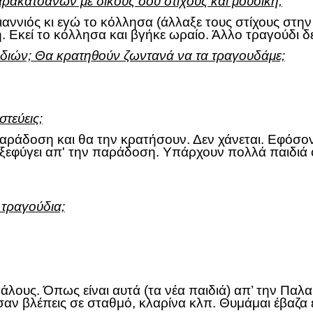
ρακατσάνων με δικούς σου στίχους και μουσική;
ιαννιός κι εγώ το κόλλησα (άλλαξε τους στίχους στη
φη. Εκεί το κόλλησα και βγήκε ωραίο. Άλλο τραγούδι 
διών; Θα κρατηθούν ζωντανά να τα τραγουδάμε;
τεύεις;
παράδοση και θα την κρατήσουν. Δεν χάνεται. Εφόσον
ν ξεφύγει απ' την παράδοση. Υπάρχουν πολλά παιδιά
 τραγούδια;
εγάλους. Όπως είναι αυτά (τα νέα παιδιά) απ’ την Πα
αν βλέπεις σε σταθμό, κλαρίνα κλπ. Θυμάμαι έβαζα ε