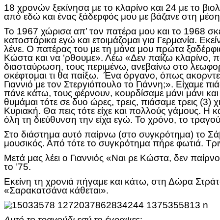
18 χρονών ξεκίνησα με το κλαρίνο και 24 με το βιο
από εδώ και ένας ξάδερφός μου με βάζανε στη μέση
Το 1967 χώρισα απ’ τον πατέρα μου και το 1968 σκ
κατοστάρικα εγώ και ετοιμάζομαι για Γερμανία. Εκ
λένε. Ο πατέρας του με τη μάνα μου πρώτα ξαδέρφι
Κώστα και να ‘ρθουμε». Λέω «Δεν παίζω κλαρίνο, π
διασταύρωση, τους περιμένω, ανεβαίνω στο λεωφορ
σκέφτομαι τι θα παίξω. Ένα όργανο, όπως ακορντεόν,
Γιαννιό με τον Στεργιόπουλο το Γιάννη;». Είχαμε πιά
πάνε κάτω, τους φέρνουν, κουρδίσαμε μάνι μάνι και 
θυμάμαι τότε σε δυο ώρες, τρεις, πιάσαμε τρεις (3) 
Κυριακή. Θα πεις τότε είχε και πολλούς γάμους. Η κ
όλη τη διεύθυνση την είχα εγώ. Το χρόνο, το τραγού
Στο διάστημα αυτό παίρνω (στο συγκρότημα) το Σά
μουσικός. Από τότε το συγκρότημα πήρε φωτιά. Τρι
Μετά μας λέει ο Γιαννιός «Ναι ρε Κώστα, δεν παίρνου
το ’75.
Εκείνη τη χρονιά πήγαμε και κάτω, στη Δώρα Στράτ
«Σαρακατσάνα κάθεται».
Αυτό το τραγούδι εσύ το έγραψες;