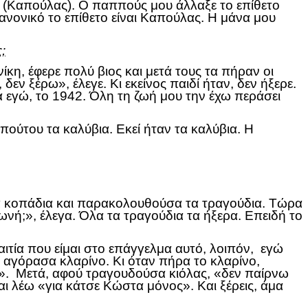
ι (Καπούλας). Ο παππούς μου άλλαξε το επίθετο
ανονικό το επίθετο είναι Καπούλας. Η μάνα μου
;
η, έφερε πολύ βιος και μετά τους τα πήραν οι
ν ξέρω», έλεγε. Κι εκείνος παιδί ήταν, δεν ήξερε.
εγώ, το 1942. Όλη τη ζωή μου την έχω περάσει
ούτου τα καλύβια. Εκεί ήταν τα καλύβια. Η
στα κοπάδια και παρακολουθούσα τα τραγούδια. Τώρα
ωνή;», έλεγα. Όλα τα τραγούδια τα ήξερα. Επειδή το
αιτία που είμαι στο επάγγελμα αυτό, λοιπόν, εγώ
60 αγόρασα κλαρίνο. Κι όταν πήρα το κλαρίνο,
ε». Μετά, αφού τραγουδούσα κιόλας, «δεν παίρνω
 και λέω «για κάτσε Κώστα μόνος». Και ξέρεις, άμα