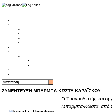
Αρχική
Αρθρογραφία
Τελευταία Νέα
Νέα Συλλόγων
Γενικά Άρθρα
Ειδήσεις - Σχόλια - Κοινωνικά
Ιστορίες Ζωής
Π.Ο.Σ.Σ.
Ιστορία Π.Ο.Σ.Σ.
Ιστορικό Ίδρυσης Π.Ο.Σ.Σ.
Βιογραφικό Π.Ο.Σ.Σ.
Χορηγοί
Επικοινωνία
ΣΥΝΕΝΤΕΥΞΗ ΜΠΑΡΜΠΑ-ΚΩΣΤΑ ΚΑΡΑΪΣΚΟΥ
Ο Τραγουδιστής και ο
Μπαρμπα-Κώστα, από πο