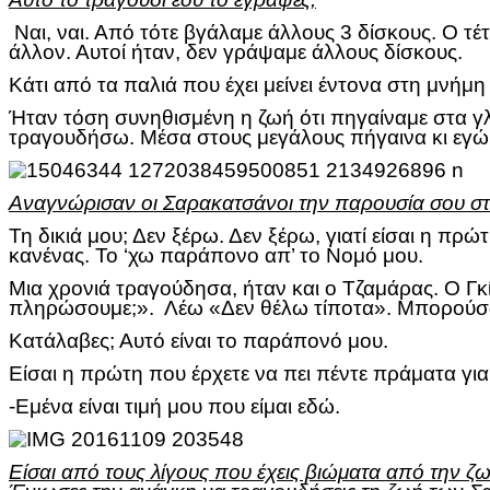
Ναι, ναι. Από τότε βγάλαμε άλλους 3 δίσκους. Ο τέ
άλλον. Αυτοί ήταν, δεν γράψαμε άλλους δίσκους.
Κάτι από τα παλιά που έχει μείνει έντονα στη μνήμη
Ήταν τόση συνηθισμένη η ζωή ότι πηγαίναμε στα γλέ
τραγουδήσω. Μέσα στους μεγάλους πήγαινα κι εγ
Αναγνώρισαν οι Σαρακατσάνοι την παρουσία σου στ
Τη δικιά μου; Δεν ξέρω. Δεν ξέρω, γιατί είσαι η πρώ
κανένας. Το ‘χω παράπονο απ’ το Νομό μου.
Μια χρονιά τραγούδησα, ήταν και ο Τζαμάρας. Ο Γκί
πληρώσουμε;». Λέω «Δεν θέλω τίποτα». Μπορούσα να
Κατάλαβες; Αυτό είναι το παράπονό μου.
Είσαι η πρώτη που έρχετε να πει πέντε πράματα για
-Εμένα είναι τιμή μου που είμαι εδώ.
Είσαι από τους λίγους που έχεις βιώματα από την ζ