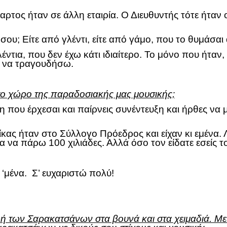
ταρτος ήταν σε άλλη εταιρία. Ο Διευθυντής τότε ήταν
 σου; Είτε από γλέντι, είτε από γάμο, που το θυμάσαι
ντια, που δεν έχω κάτι ιδιαίτερο. Το μόνο που ήταν
ώ να τραγουδήσω.
ο χώρο της παραδοσιακής μας μουσικής;
τη που έρχεσαι και παίρνεις συνέντευξη και ήρθες να 
κας ήταν στο Σύλλογο Πρόεδρος και είχαν κι εμένα. Λ
 πάρω 100 χιλιάδες. Αλλά όσο τον είδατε εσείς τον
 ‘μένα. Σ’ ευχαριστώ πολύ!
ωή των Σαρακατσάνων στα βουνά και στα χειμαδιά. Με