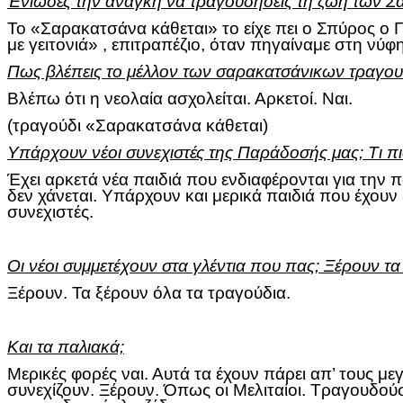
Ένιωσες την ανάγκη να τραγουδήσεις τη ζωή των Σα
Το «Σαρακατσάνα κάθεται» το είχε πει ο Σπύρος ο Γ
με γειτονιά» , επιτραπέζιο, όταν πηγαίναμε στη νύ
Πως βλέπεις το μέλλον των σαρακατσάνικων τραγου
Βλέπω ότι η νεολαία ασχολείται. Αρκετοί. Ναι.
(τραγούδι «Σαρακατσάνα κάθεται)
Υπάρχουν νέοι συνεχιστές της Παράδοσής μας; Τι πισ
Έχει αρκετά νέα παιδιά που ενδιαφέρονται για την 
δεν χάνεται. Υπάρχουν και μερικά παιδιά που έχου
συνεχιστές.
Οι νέοι συμμετέχουν στα γλέντια που πας; Ξέρουν τα
Ξέρουν. Τα ξέρουν όλα τα τραγούδια.
Και τα παλιακά;
Μερικές φορές ναι. Αυτά τα έχουν πάρει απ’ τους μ
συνεχίζουν. Ξέρουν. Όπως οι Μελιταίοι. Τραγουδούσ