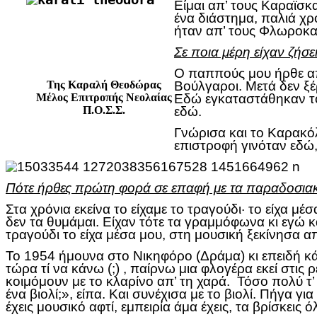
Είμαι απ’ τους Καραϊσ
ένα διάστημα, παλιά χρ
ήταν απ’ τους Φλωροκ
Σε ποια μέρη είχαν ζήσε
Ο παππούς μου ήρθε απ’
Της Καραλή Θεοδώρας
Βούλγαροι. Μετά δεν ξέ
Μέλος Επιτροπής Νεολαίας
Εδώ εγκαταστάθηκαν το
Π.Ο.Σ.Σ.
εδώ.
Γνώρισα και το Καρακόλ
επιστροφή γινόταν εδώ
Πότε ήρθες πρώτη φορά σε επαφή με τα παραδοσιακ
Στα χρόνια εκείνα το είχαμε το τραγούδι· το είχα
δεν τα θυμάμαι. Είχαν τότε τα γραμμόφωνα κι εγώ κ
τραγούδι το είχα μέσα μου, στη μουσική ξεκίνησα 
Το 1954 ήμουνα στο Νικηφόρο (Δράμα) κι επειδή κάνα
τώρα τί να κάνω (;) , παίρνω μια φλογέρα εκεί στις
κοιμόμουν με το κλαρίνο απ’ τη χαρά. Τόσο πολύ 
ένα βιολί;», είπα. Και συνέχισα με το βιολί. Πήγα γ
έχεις μουσικό αφτί, εμπειρία άμα έχεις, τα βρίσκεις όλ