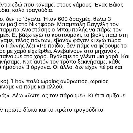
λέντια εδώ που κάναμε, στους γάμους. Ένας Βάιας
δια, καλά τραγούδια.
ο, δεν το ‘βγαλα. Ήταν 600 δραχμές, θέλω 3
ασταν μαζί στο Νικηφόρο· Μπαμπαλή Βαγγέλη τον
ε ο μπαρμπα-Αναστάσης ο Μπαμπαλής να πάρω τον
ε». Ε, βάζω εγώ το κοστουμάκι, το βιολί, πάω στη
ήγαμε, τέλος πάντων, έβαναν φάγαν κι εγώ τώρα
 ο Γιάννης λέει «Ρε παιδιά, δεν πάμε να φέρουμε το
ιός με χαρά είχε έρθει. Ανεβαίνουν στο μηχανάκι,
παίνουμε στο χορό. Βγάλαμε το γλέντι μια χαρά. Και
ξεκινήσαμε. Κατ΄αυτόν τον τρόπο ξεκινήσαμε, κάθε
ό ήμασταν 3 όργανα. Οι άλλοι δεν είχαν πέιρα και
ίσκο). Ήταν πολύ ωραίος άνθρωπος, ωραίος
ίναμε να πάμε και αλλού.
λά;». Λέω «Άντε, ας τον πάρουμε». Κι έτσι σμίξαμε
ον πρώτο δίσκο και το πρώτο τραγούδι το