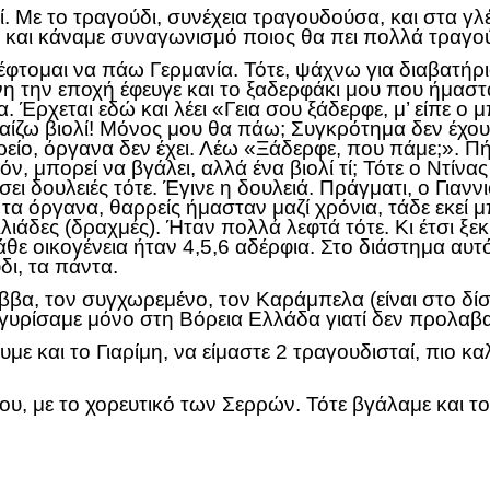
λί. Με το τραγούδι, συνέχεια τραγουδούσα, και στα γ
 και κάναμε συναγωνισμό ποιος θα πει πολλά τραγού
έφτομαι να πάω Γερμανία. Τότε, ψάχνω για διαβατήρι
είνη την εποχή έφευγε και το ξαδερφάκι μου που ήμ
α. Έρχεται εδώ και λέει «Γεια σου ξάδερφε, μ’ είπ
αίζω βιολί! Μόνος μου θα πάω; Συγκρότημα δεν έχουμ
είο, όργανα δεν έχει. Λέω «Ξάδερφε, που πάμε;». Π
 μπορεί να βγάλει, αλλά ένα βιολί τί; Τότε ο Ντίνας
σει δουλειές τότε. Έγινε η δουλειά. Πράγματι, ο Γιανν
τα όργανα, θαρρείς ήμασταν μαζί χρόνια, τάδε εκεί μ
χιλιάδες (δραχμές). Ήταν πολλά λεφτά τότε. Κι έτσι 
άθε οικογένεια ήταν 4,5,6 αδέρφια. Στο διάστημα αυτ
δι, τα πάντα.
ββα, τον συγχωρεμένο, τον Καράμπελα (είναι στο δ
γυρίσαμε μόνο στη Βόρεια Ελλάδα γιατί δεν προλαβα
με και το Γιαρίμη, να είμαστε 2 τραγουδισταί, πιο κα
ου, με το χορευτικό των Σερρών. Τότε βγάλαμε και τ