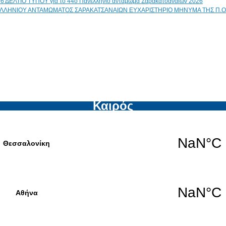
ΔΕΛΤΙΟ ΤΥΠΟΥ για το 44ο Πανελλήνιο αντάμωμα Σαρακατσαναίων 2026
ΕΥΧΑΡΙΣΤΗΡΙΟ ΜΗΝΥΜΑ ΤΗΣ Π.Ο
Καιρός