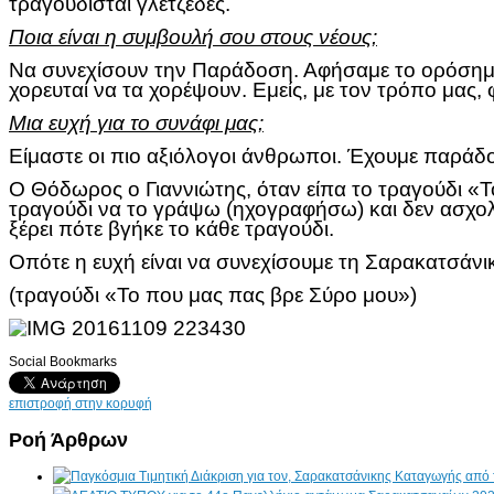
τραγουδισταί γλετζέδες.
Ποια είναι η συμβουλή σου στους νέους;
Να συνεχίσουν την Παράδοση. Αφήσαμε το ορόσημο 
χορευταί να τα χορέψουν. Εμείς, με τον τρόπο μας,
Μια ευχή για το συνάφι μας;
Είμαστε οι πιο αξιόλογοι άνθρωποι. Έχουμε παράδ
Ο Θόδωρος ο Γιαννιώτης, όταν είπα το τραγούδι «Το
τραγούδι να το γράψω (ηχογραφήσω) και δεν ασχολ
ξέρει πότε βγήκε το κάθε τραγούδι.
Οπότε η ευχή είναι να συνεχίσουμε τη Σαρακατσάν
(τραγούδι «Το που μας πας βρε Σύρο μου»)
Social Bookmarks
επιστροφή στην κορυφή
Ροή Άρθρων