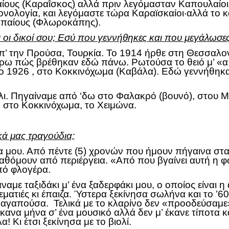
καίους (Καραΐσκος) αλλά πριν λεγόμασταν Καπουλαίο
ονολογία, και λεγόμαστε τώρα Καραϊσκαίοι·αλλά το κ
απαίους (Φλωροκάπης).
ι οι δικοί σου; Εσύ που γεννήθηκες και που μεγάλωσες
 την Προύσα, Τουρκία. Το 1914 ήρθε στη Θεσσαλονίκ
ρω πώς βρέθηκαν εδώ πάνω. Ρωτούσα το θειό μ’ «α, δε
 1926 , στο Κοκκινόχωμα (Καβάλα). Εδώ γεννήθηκα 
ι. Πηγαίναμε από ‘δω στο Φαλακρό (βουνό), στου Μπ
, στο Κοκκινόχωμα, το Χειμώνα.
ά μας τραγούδια;
 μέσα μου. Από πέντε (5) χρονών που ήμουν πήγαινα 
αθόμουν από περιέργεια. «Από που βγαίνει αυτή η φ
από φλογέρα.
με ταξιδάκι μ’ ένα ξαδερφάκι μου, ο οποίος είναι η 
 ρεματιές κι έπαιζα. Ύστερα ξεκίνησα σωλήνα και το ’
τ’ αγαπούσα. Τελικά με το κλαρίνο δεν «προοδεύσαμ
ια κανα μήνα σ’ ένα μουσικό αλλά δεν μ’ έκανε τίποτα
α! Κι έτσι ξεκίνησα με το βιολί.