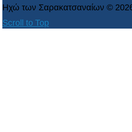
Ηχώ των Σαρακατσαναίων
©
202
Scroll to Top