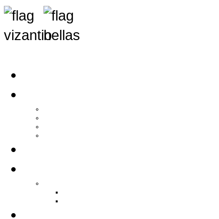
Αρχική
Αρθρογραφία
Τελευταία Νέα
Νέα Συλλόγων
Γενικά Άρθρα
Ειδήσεις - Σχόλια - Κοινωνικά
Ιστορίες Ζωής
Π.Ο.Σ.Σ.
Ιστορία Π.Ο.Σ.Σ.
Ιστορικό Ίδρυσης Π.Ο.Σ.Σ.
Βιογραφικό Π.Ο.Σ.Σ.
Χορηγοί