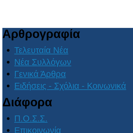
Αρθρογραφία
Τελευταία Νέα
Νέα Συλλόγων
Γενικά Άρθρα
Ειδήσεις - Σχόλια - Κοινωνικά
Διάφορα
Π.Ο.Σ.Σ.
Επικοινωνία