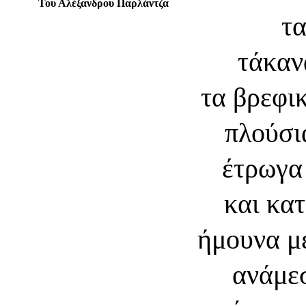
Του Αλέξανδρου Παρλάντζα
τ
τάκαν
τα βρεφι
πλούσι
έτρωγα
και κατ
ήμουνα μ
ανάμεσ