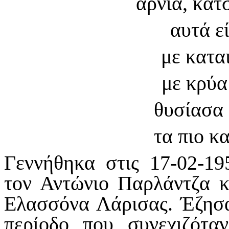
αρνιά, κατ
αυτά ε
με κατα
με κρύα
θυσίασα 
τα πιο κ
Γεννήθηκα στις 17-02-19
τον Αντώνιο Παρλάντζα 
Ελασσόνα Λάρισας. Έζησα
περίοδο που συνεχιζότ