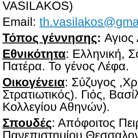
VASILAKOS)
Email:
th.vasilakos@gma
Τόπος γέννησης
:
Αγιος
Εθνικότητα
: Ελληνική, 
Πατέρα. Το γένος Λέφα.
Οικογένεια
: Σύζυγος ,Χ
Στρατιωτικός). Γιός, Βασ
Κολλεγίου Αθηνών).
Σπουδές
: Απόφοιτος Πει
Πανεπιστημίου Θεσσαλον