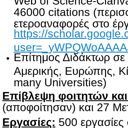
46000 citations (περι
ετεροαναφορές στο έργ
https://scholar.google.
user=_yWPQWoAAAAJ
Επίτημος Διδάκτωρ σε
Αμερικής, Ευρώπης, Κί
many Universities)
Επίβλεψη φοιτητών κα
(αποφοίτησαν) και 27 Μετ
Εργασίες:
500 εργασίες 