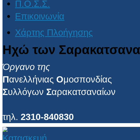
Π.Ο.Σ.Σ.
Επικοινωνία
Χάρτης Πλοήγησης
Ηχώ των Σαρακατσανα
Όργανο της
Π
ανελλήνιας
Ο
μοσπονδίας
Σ
υλλόγων
Σ
αρακατσαναίων
τηλ.
2310-840830