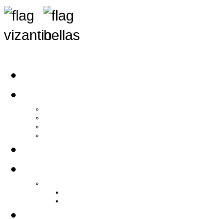
Αρχική
Αρθρογραφία
Τελευταία Νέα
Νέα Συλλόγων
Γενικά Άρθρα
Ειδήσεις - Σχόλια - Κοινωνικά
Ιστορίες Ζωής
Π.Ο.Σ.Σ.
Ιστορία Π.Ο.Σ.Σ.
Ιστορικό Ίδρυσης Π.Ο.Σ.Σ.
Βιογραφικό Π.Ο.Σ.Σ.
Χορηγοί