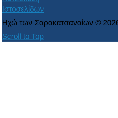
Ηχώ των Σαρακατσαναίων
©
202
Scroll to Top