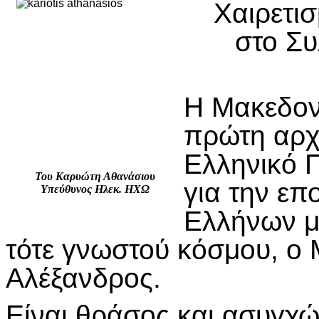
Χαιρετι
στο Συ
Η Μακεδον
πρώτη αρχή
Ελληνικό Π
Του Καρυώτη Αθανάσιου
για την επ
Υπεύθυνος Ηλεκ. ΗΧΩ
Ελλήνων μ
τότε γνωστού κόσμου, ο
Αλέξανδρος.
Είναι θράσος και ασυγχ