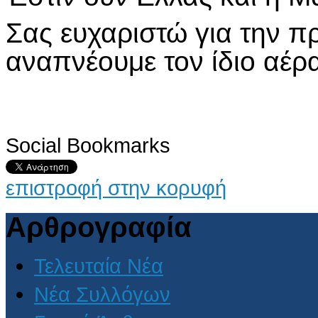
Σας ευχαριστώ για την π
αναπνέουμε τον ίδιο αέρ
Social Bookmarks
AdmirorGallery 4.5.0
, author/s
Vasiljevski
&
Kekeljevic
.
επιστροφή στην κορυφή
Αρθρογραφία
Τελευταία Νέα
Νέα Συλλόγων