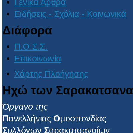
Γενικά Άρθρα
Ειδήσεις - Σχόλια - Κοινωνικά
Διάφορα
Π.Ο.Σ.Σ.
Επικοινωνία
Χάρτης Πλοήγησης
Ηχώ των Σαρακατσανα
Όργανο της
Π
ανελλήνιας
Ο
μοσπονδίας
Σ
υλλόγων
Σ
αρακατσαναίων