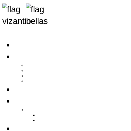
Αρχική
Αρθρογραφία
Τελευταία Νέα
Νέα Συλλόγων
Γενικά Άρθρα
Ειδήσεις - Σχόλια - Κοινωνικά
Ιστορίες Ζωής
Π.Ο.Σ.Σ.
Ιστορία Π.Ο.Σ.Σ.
Ιστορικό Ίδρυσης Π.Ο.Σ.Σ.
Βιογραφικό Π.Ο.Σ.Σ.
Χορηγοί