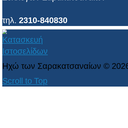
τηλ.
2310-840830
Ηχώ των Σαρακατσαναίων
©
202
Scroll to Top