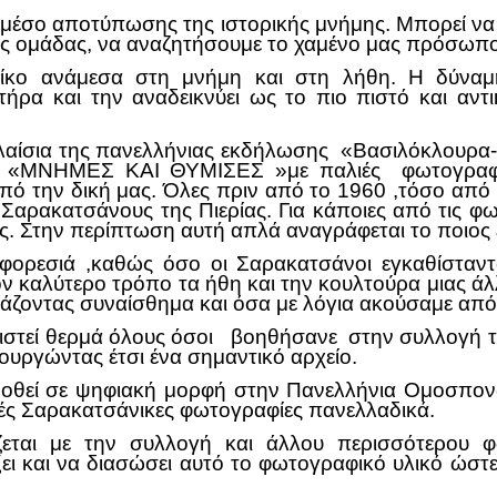
ό μέσο αποτύπωσης της ιστορικής μνήμης. Μπορεί να
ας ομάδας, να αναζητήσουμε το χαμένο μας πρόσωπο
ρίκο ανάμεσα στη μνήμη και στη λήθη. Η δύναμή
τήρα και την αναδεικνύει ως το πιο πιστό και αντ
λαίσια της πανελλήνιας εκδήλωσης «Βασιλόκλουρα
 «ΜΝΗΜΕΣ ΚΑΙ ΘΥΜΙΣΕΣ »με παλιές φωτογραφίες
ό την δική μας. Όλες πριν από το 1960 ,τόσο από τ
ρακατσάνους της Πιερίας. Για κάποιες από τις φω
ς. Στην περίπτωση αυτή απλά αναγράφεται το ποιος
ορεσιά ,καθώς όσο οι Σαρακατσάνοι εγκαθίσταντο
καλύτερο τρόπο τα ήθη και την κουλτούρα μιας άλ
ζοντας συναίσθημα και όσα με λόγια ακούσαμε από 
στεί θερμά όλους όσοι βοηθήσανε στην συλλογή τω
ουργώντας έτσι ένα σημαντικό αρχείο.
οθεί σε ψηφιακή μορφή στην Πανελλήνια Ομοσπον
ιές Σαρακατσάνικες φωτογραφίες πανελλαδικά.
εται με την συλλογή και άλλου περισσότερου 
ι και να διασώσει αυτό το φωτογραφικό υλικό ώστε