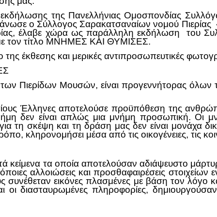
σης μας.
ης εκδήλωσης της Πανελλήνιας Ομοσπονδίας Συλλ
γάνωσε ο Σύλλογος Σαρακατσαναίων νομού Πιερία
ίας, έλαβε χώρα ως παράλληλη εκδήλωση του Συλλ
με τον τίτλο ΜΝΗΜΕΣ ΚΑΙ ΘΥΜΙΣΕΣ.
ο της έκθεσης και μερικές αντιπροσωπευτικές φωτογρ
ΕΣ
ων Πιερίδων Μουσών, είναι προγεννήτορας όλων τ
αίους Έλληνες αποτελούσε προϋπόθεση της ανθρώπι
νήμη δεν είναι απλώς μια μνήμη προσωπική. Οι μ
ια τη σκέψη και τη δράση μας δεν είναι μονάχα δικές 
ρόπο, κληρονομήσει μέσα από τις οικογένειες, τις κοι
πτά κείμενα τα οποία αποτελούσαν αδιάψευστο μάρ
 όποιες αλλοιώσεις και προσθαφαιρέσεις στοιχείων 
ς συνέθεταν εικόνες πλασμένες με βάση τον λόγο
ι οι διασταυρωμένες πληροφορίες, δημιουργούσαν