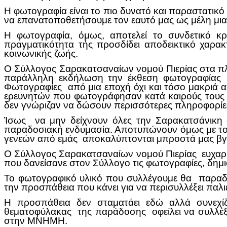
Η φωτογραφία είναι το πιο δυνατό και παραστατικ
να επανατοποθετήσουμε τον εαυτό μας ως μέλη μι
Η φωτογραφία, όμως, αποτελεί το συνδετικό κ
πραγματικότητα τής προσδίδει αποδεικτικό χαρακ
κοινωνικής ζωής.
Ο Σύλλογος Σαρακατσαναίων νομού Πιερίας στα π
παράλληλη εκδήλωση την έκθεση φωτογραφίας
Φωτογραφίες από μια εποχή όχι και τόσο μακριά απ
ερευνητών που φωτογράφησαν κατά καιρούς τους Σα
δεν γνώριζαν να δώσουν περισσότερες πληροφορίε
Ίσως να μην δείχνουν όλες την Σαρακατσάνικη φ
παραδοσιακή ενδυμασία. Αποτυπώνουν όμως με τον 
γενεών από εμάς αποκαλύπτονται μπροστά μας βγά
Ο Σύλλογος Σαρακατσαναίων νομού Πιερίας ευχαρι
που δανείσανε στον Σύλλογο τις φωτογραφίες, δημι
Το φωτογραφικό υλικό που συλλέγουμε θα παραδ
την προσπάθεια που κάνει για να περισυλλέξει παλ
Η προσπάθεια δεν σταματάει εδώ αλλά συνεχίζ
θεματοφύλακας της παράδοσης οφείλει να συλλέξε
στην ΜΝΗΜΗ.