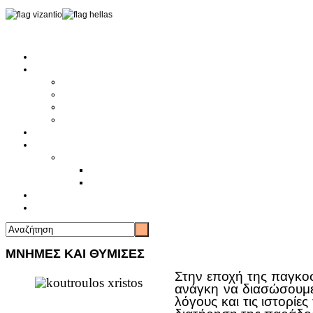
Αρχική
Αρθρογραφία
Τελευταία Νέα
Νέα Συλλόγων
Γενικά Άρθρα
Ειδήσεις - Σχόλια - Κοινωνικά
Ιστορίες Ζωής
Π.Ο.Σ.Σ.
Ιστορία Π.Ο.Σ.Σ.
Ιστορικό Ίδρυσης Π.Ο.Σ.Σ.
Βιογραφικό Π.Ο.Σ.Σ.
Χορηγοί
Επικοινωνία
ΜΝΗΜΕΣ ΚΑΙ ΘΥΜΙΣΕΣ
Στην εποχή της παγκοσ
ανάγκη να διασώσουμε
λόγους και τις ιστορίε