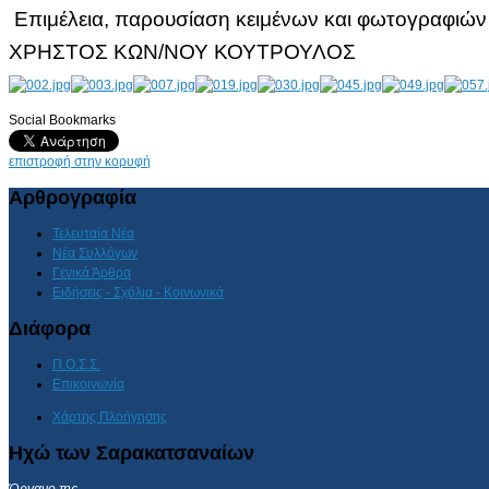
Επιμέλεια, παρουσίαση κειμένων και φωτογραφιών
ΧΡΗΣΤΟΣ ΚΩΝ/ΝΟΥ ΚΟΥΤΡΟΥΛΟΣ
Social Bookmarks
AdmirorGallery 4.5.0
, author/s
Vasiljevski
&
Kekeljevic
.
επιστροφή στην κορυφή
Αρθρογραφία
Τελευταία Νέα
Νέα Συλλόγων
Γενικά Άρθρα
Ειδήσεις - Σχόλια - Κοινωνικά
Διάφορα
Π.Ο.Σ.Σ.
Επικοινωνία
Χάρτης Πλοήγησης
Ηχώ των Σαρακατσαναίων
Όργανο της