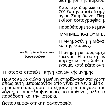
διατήρηση της παράδο
Κατά την διάρκεια τ
2017» την οποία διορ
αγίου Σπυρίδωνα Πιερ
έκθεση φωτογραφίας 
Παραθέτουμε το κείμεν
ΜΝΗΜΕΣ ΚΑΙ ΘΥΜΙΣ
Η Μνημοσύνη η Μάνα τ
και της ιστορίας.
Η μνήμη για τους αρχ
Του Χρήστου Κων/νου
έρευνας. Η ατομική μ
Κουτρουλού
παρέχουν ένα πλαίσιο γ
έχουμε, κατά κάποιον τ
Η ιστορία αποτελεί πηγή κοινωνικής μνήμης.
Πριν τον 20ο αιώνα η μνήμη στηρίζονταν στα γρα
όπως αυτή μεταδίδονταν από γενιά σε γενιά με τις
πρόσωπα όπως αυτοί τα έζησαν ή οι πρόγονοι του
λόγος, οι προσλαμβάνουσες του καθενός αλλά κα
παράδοση και την ιστορία.
Ώσπου εμφανίστηκε η φωτογραφία.