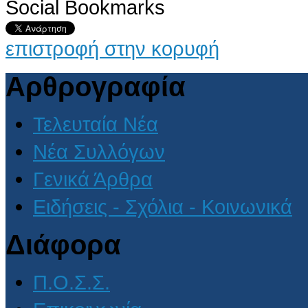
Social Bookmarks
επιστροφή στην κορυφή
Αρθρογραφία
Τελευταία Νέα
Νέα Συλλόγων
Γενικά Άρθρα
Ειδήσεις - Σχόλια - Κοινωνικά
Διάφορα
Π.Ο.Σ.Σ.