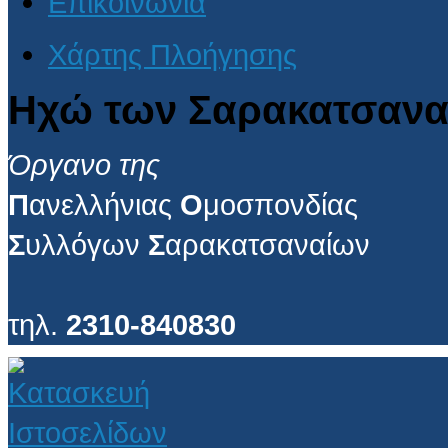
Επικοινωνία
Χάρτης Πλοήγησης
Ηχώ των Σαρακατσανα
Όργανο της
Π
ανελλήνιας
Ο
μοσπονδίας
Σ
υλλόγων
Σ
αρακατσαναίων
τηλ.
2310-840830