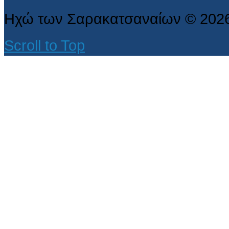
Ηχώ των Σαρακατσαναίων
©
202
Scroll to Top