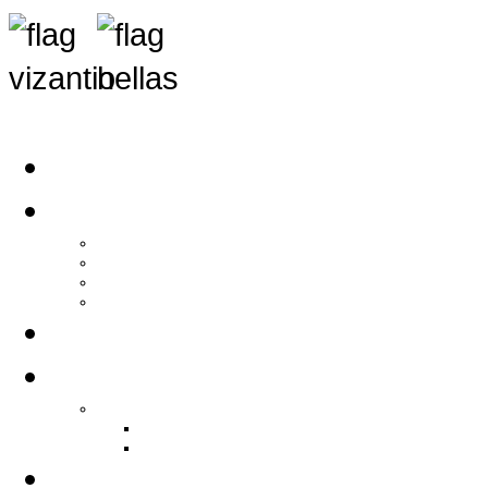
Αρχική
Αρθρογραφία
Τελευταία Νέα
Νέα Συλλόγων
Γενικά Άρθρα
Ειδήσεις - Σχόλια - Κοινωνικά
Ιστορίες Ζωής
Π.Ο.Σ.Σ.
Ιστορία Π.Ο.Σ.Σ.
Ιστορικό Ίδρυσης Π.Ο.Σ.Σ.
Βιογραφικό Π.Ο.Σ.Σ.
Χορηγοί