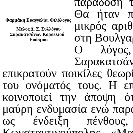
παράδοση τ
Θα ήταν π
Φαρμάκη Ευαγγελία, Φιλόλογος
μικρός αρι
Μέλος Δ. Σ. Συλλόγου
στη Βουλγα
Σαρακατσάνων Κορδελιού -
Ευόσμου
Ο λόγος,
Σαρακατσ
επικρατούν ποικίλες θεω
του ονόματός τους. Η ε
κοινοποιεί την άποψη ό
μαύρη ενδυμασία ενώ παρ
ως ένδειξη πένθου
Κωνσταντινούπολης. «Μα