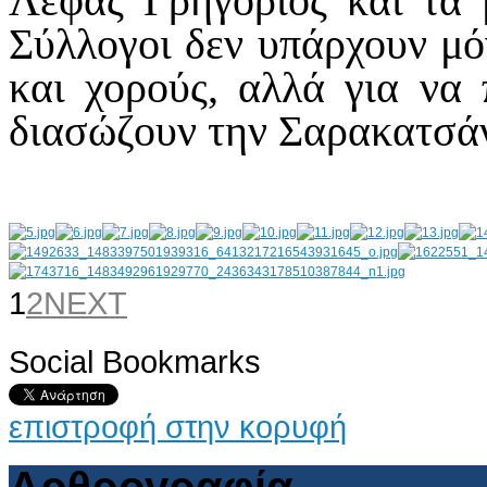
Λέφας Γρηγόριος και τα μ
Σύλλογοι δεν υπάρχουν μό
και χορούς, αλλά για να
διασώζουν την Σαρακατσά
1
2
NEXT
Social Bookmarks
AdmirorGallery 4.5.0
, author/s
Vasiljevski
&
Kekeljevic
.
επιστροφή στην κορυφή