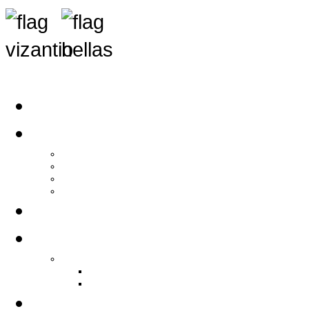
Αρχική
Αρθρογραφία
Τελευταία Νέα
Νέα Συλλόγων
Γενικά Άρθρα
Ειδήσεις - Σχόλια - Κοινωνικά
Ιστορίες Ζωής
Π.Ο.Σ.Σ.
Ιστορία Π.Ο.Σ.Σ.
Ιστορικό Ίδρυσης Π.Ο.Σ.Σ.
Βιογραφικό Π.Ο.Σ.Σ.
Χορηγοί