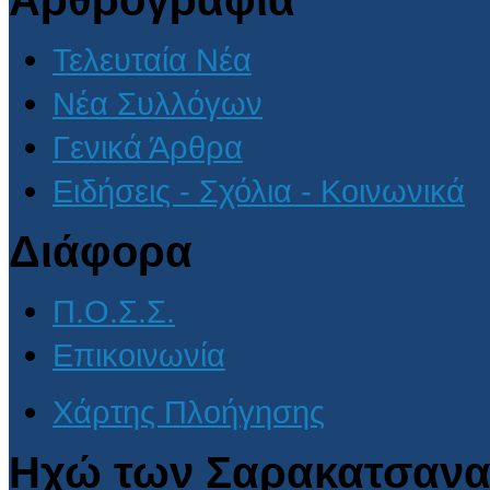
Αρθρογραφία
Τελευταία Νέα
Νέα Συλλόγων
Γενικά Άρθρα
Ειδήσεις - Σχόλια - Κοινωνικά
Διάφορα
Π.Ο.Σ.Σ.
Επικοινωνία
Χάρτης Πλοήγησης
Ηχώ των Σαρακατσανα