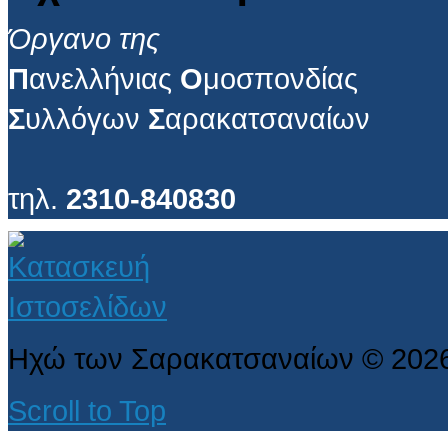
Όργανο της
Π
ανελλήνιας
Ο
μοσπονδίας
Σ
υλλόγων
Σ
αρακατσαναίων
τηλ.
2310-840830
Ηχώ των Σαρακατσαναίων
©
202
Scroll to Top