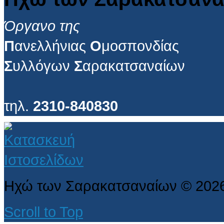
Όργανο της
Π
ανελλήνιας
Ο
μοσπονδίας
Σ
υλλόγων
Σ
αρακατσαναίων
τηλ.
2310-840830
Ηχώ των Σαρακατσαναίων
©
202
Scroll to Top