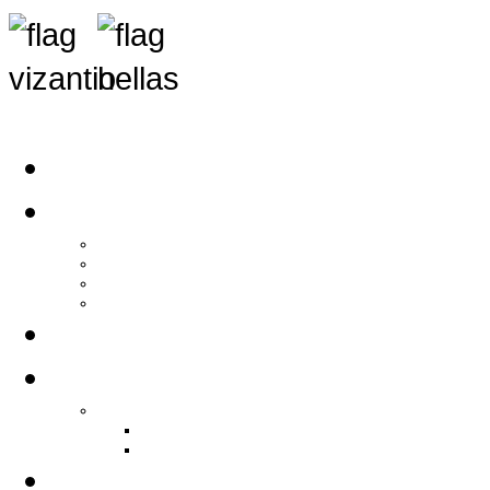
Αρχική
Αρθρογραφία
Τελευταία Νέα
Νέα Συλλόγων
Γενικά Άρθρα
Ειδήσεις - Σχόλια - Κοινωνικά
Ιστορίες Ζωής
Π.Ο.Σ.Σ.
Ιστορία Π.Ο.Σ.Σ.
Ιστορικό Ίδρυσης Π.Ο.Σ.Σ.
Βιογραφικό Π.Ο.Σ.Σ.
Χορηγοί