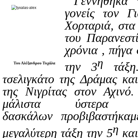
Γεννήθηκα 
γονείς τον Γ
Χορταριά, στα
του Παρανεστί
χρόνια , πήγα 
η
την 3
τάξη.
Του Αλέξανδρου Τυχάλα
τσελιγκάτο της Δράμας κα
της Νιγρίτας στον Αχινό.
μάλιστα ύστερα
δασκάλων προβιβαστήκαμ
η
μεγαλύτερη τάξη την 5
και