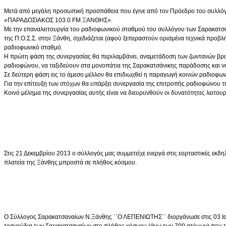
Μετά από μεγάλη προσωπική προσπάθεια που έγινε από τον Πρόεδρο του συλλόγο
«ΠΑΡΑΔΟΣΙΑΚΟΣ 103.0 FM ΞΑΝΘΗΣ».
Με την επαναλειτουργία του ραδιοφωνικού σταθμού του συλλόγου των Σαρακατσα
της Π.Ο.Σ.Σ. στην Ξάνθη, σχεδιάζεται (αφού ξεπεραστούν ορισμένα τεχνικά π
ραδιοφωνικό σταθμό.
Η πρώτη φάση της συνεργασίας θα περιλαμβάνει, αναμετάδοση των ζωντανών βρα
ραδιοφώνου, να ταξιδεύουν στα μονοπάτια της Σαρακατσάνικης παράδοσης και να
Σε δεύτερη φάση εις το άμεσο μέλλον θα επιδιωχθεί η παραγωγή κοινών ραδιοφω
Για την επίτευξη των στόχων θα υπάρξει συνεργασία της επιτροπής ραδιοφώνου
Κοινό μέλημα της συνεργασίας αυτής είναι να διευρυνθούν οι δυνατότητες λει
Στις 21 Δεκεμβρίου 2013 ο σύλλογός μας συμμετείχε ενεργά στις εορταστικές εκ
πλατεία της Ξάνθης μπροστά σε πλήθος κόσμου.
Ο Σύλλογος Σαρακατσαναίων Ν.Ξάνθης ΄΄Ο ΛΕΠΕΝΙΩΤΗΣ΄΄ διοργάνωσε στις 03 Ιαν
τραγούδια των Σαρακατσαναίων στο πλήθος κόσμου (άνω των 700 ατόμων) που τί