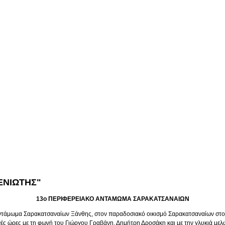
ΕΝΙΩΤΗΣ"
13ο ΠΕΡΙΦΕΡΕΙΑΚΟ ΑΝΤΑΜΩΜΑ ΣΑΡΑΚΑΤΣΑΝΑΙΩΝ
Αντάμωμα Σαρακατσαναίων Ξάνθης, στον παραδοσιακό οικισμό Σαρακατσαναίων στο
ινές ώρες με τη φωνή του Γιώργου Γραβάνη, Δημήτρη Δροσάκη και με την γλυκιά με