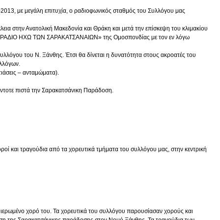
2013, με μεγάλη επιτυχία, ο ραδιοφωνικός σταθμός του Συλλόγου μας
α στην Ανατολική Μακεδονία και Θράκη και μετά την επίσκεψη του κλιμακίου
νου «ΡΑΔΙΟ ΗΧΩ ΤΩΝ ΣΑΡΑΚΑΤΣΑΝΑΙΩΝ» της Ομοσπονδίας με τον εν λόγω
λόγου του Ν. Ξάνθης. Έτσι θα δίνεται η δυνατότητα στους ακροατές του
υλλόγων.
ιάσεις – ανταμώματα).
άντοτε πιστά την Σαρακατσάνικη Παράδοση.
ροί και τραγούδια από τα χορευτικά τμήματα του συλλόγου μας, στην κεντρική
ιερωμένο χορό του. Τα χορευτικά του συλλόγου παρουσίασαν χορούς και
ηση της Σαρακατσάνικης παράδοσης στον Νομό Ξάνθης. Τα τραγούδια των