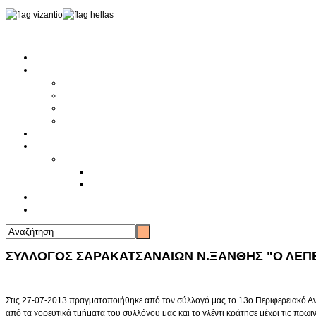
Αρχική
Αρθρογραφία
Τελευταία Νέα
Νέα Συλλόγων
Γενικά Άρθρα
Ειδήσεις - Σχόλια - Κοινωνικά
Ιστορίες Ζωής
Π.Ο.Σ.Σ.
Ιστορία Π.Ο.Σ.Σ.
Ιστορικό Ίδρυσης Π.Ο.Σ.Σ.
Βιογραφικό Π.Ο.Σ.Σ.
Χορηγοί
Επικοινωνία
ΣΥΛΛΟΓΟΣ ΣΑΡΑΚΑΤΣΑΝΑΙΩΝ N.ΞΑΝΘΗΣ "Ο ΛΕΠ
Στις 27-07-2013 πραγματοποιήθηκε από τον σύλλογό μας το 13ο Περιφερειακό 
από τα χορευτικά τμήματα του συλλόγου μας και το γλέντι κράτησε μέχρι τις πρω