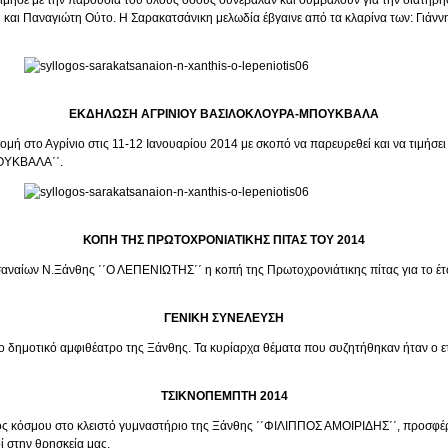
αι Παναγιώτη Ούτο. Η Σαρακατσάνικη μελωδία έβγαινε από τα κλαρίνα των: Γιάννη
ΕΚΔΗΛΩΣΗ ΑΓΡΙΝΙΟΥ ΒΑΣΙΛΟΚΛΟΥΡΑ-ΜΠΟΥΚΒΑΛΑ
στο Αγρίνιο στις 11-12 Ιανουαρίου 2014 με σκοπό να παρευρεθεί και να τιμήσει
ΠΟΥΚΒΑΛΑ΄΄.
ΚΟΠΗ ΤΗΣ ΠΡΩΤΟΧΡΟΝΙΑΤΙΚΗΣ ΠΙΤΑΣ ΤΟΥ 2014
αναίων Ν.Ξάνθης ΄΄Ο ΛΕΠΕΝΙΩΤΗΣ΄΄ η κοπή της Πρωτοχρονιάτικης πίτας για το έ
ΓΕΝΙΚΗ ΣΥΝΕΛΕΥΣΗ
 δημοτικό αμφιθέατρο της Ξάνθης. Τα κυρίαρχα θέματα που συζητήθηκαν ήταν ο ε
ΤΣΙΚΝΟΠΕΜΠΤΗ 2014
ς κόσμου στο κλειστό γυμναστήριο της Ξάνθης ΄΄ΦΙΛΙΠΠΟΣ ΑΜΟΙΡΙΔΗΣ΄΄, προσφέρο
ί στην θρησκεία μας.