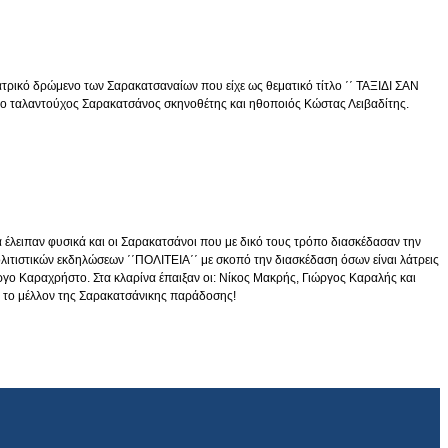
ρικό δρώμενο των Σαρακατσαναίων που είχε ως θεματικό τίτλο ΄΄ ΤΑΞΙΔΙ ΣΑΝ
 ο ταλαντούχος Σαρακατσάνος σκηνοθέτης και ηθοποιός Κώστας Λειβαδίτης.
 έλειπαν φυσικά και οι Σαρακατσάνοι που με δικό τους τρόπο διασκέδασαν την
τιστικών εκδηλώσεων ΄΄ΠΟΛΙΤΕΙΑ΄΄ με σκοπό την διασκέδαση όσων είναι λάτρεις
ο Καραχρήστο. Στα κλαρίνα έπαιξαν οι: Νίκος Μακρής, Γιώργος Καραλής και
ια το μέλλον της Σαρακατσάνικης παράδοσης!