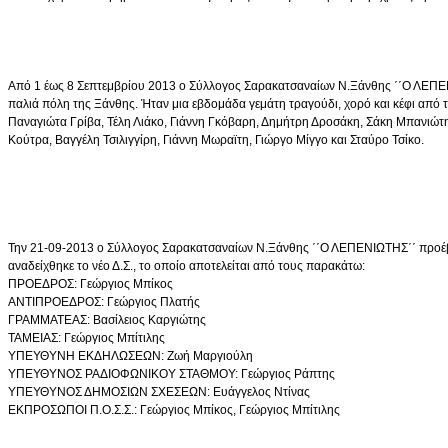
Από 1 έως 8 Σεπτεμβρίου 2013 ο Σύλλογος Σαρακατσαναίων Ν.Ξάνθης ΄΄Ο ΛΕΠΕΝΙΩΤ
παλιά πόλη της Ξάνθης. Ήταν μια εβδομάδα γεμάτη τραγούδι, χορό και κέφι από
Παναγιώτα Γρίβα, Τέλη Λιάκο, Γιάννη Γκόβαρη, Δημήτρη Δροσάκη, Σάκη Μπανιώτη
Κούτρα, Βαγγέλη Τσιλιγγίρη, Γιάννη Μωραϊτη, Γιώργο Μίγγο και Σταύρο Τσίκο.
Την 21-09-2013 ο Σύλλογος Σαρακατσαναίων Ν.Ξάνθης ΄΄Ο ΛΕΠΕΝΙΩΤΗΣ΄΄ προέβη 
αναδείχθηκε το νέο Δ.Σ., το οποίο αποτελείται από τους παρακάτω:
ΠΡΟΕΔΡΟΣ: Γεώργιος Μπίκος
ΑΝΤΙΠΡΟΕΔΡΟΣ: Γεώργιος Πλατής
ΓΡΑΜΜΑΤΕΑΣ: Βασίλειος Καργιώτης
ΤΑΜΕΙΑΣ: Γεώργιος Μπίτιλης
ΥΠΕΥΘΥΝΗ ΕΚΔΗΛΩΣΕΩΝ: Ζωή Μαργιούλη
ΥΠΕΥΘΥΝΟΣ ΡΑΔΙΟΦΩΝΙΚΟΥ ΣΤΑΘΜΟΥ: Γεώργιος Ράπτης
ΥΠΕΥΘΥΝΟΣ ΔΗΜΟΣΙΩΝ ΣΧΕΣΕΩΝ: Ευάγγελος Ντίνας
ΕΚΠΡΟΣΩΠΟΙ Π.Ο.Σ.Σ.: Γεώργιος Μπίκος, Γεώργιος Μπίτιλης