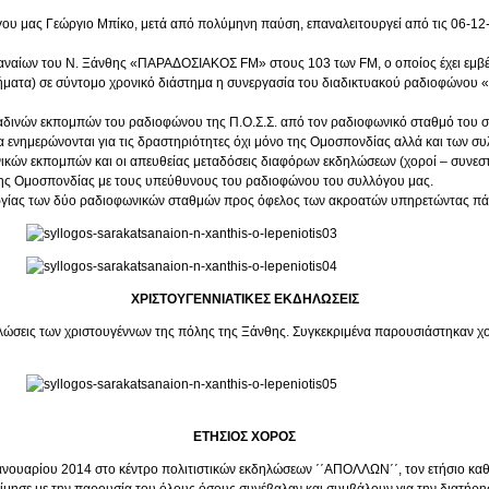
υ μας Γεώργιο Μπίκο, μετά από πολύμηνη παύση, επαναλειτουργεί από τις 06-12-
ναίων του Ν. Ξάνθης «ΠΑΡΑΔΟΣΙΑΚΟΣ FM» στους 103 των FM, ο οποίος έχει εμβέλει
ροβλήματα) σε σύντομο χρονικό διάστημα η συνεργασία του διαδικτυακού ραδιοφώ
δινών εκπομπών του ραδιοφώνου της Π.Ο.Σ.Σ. από τον ραδιοφωνικό σταθμό του συλ
 ενημερώνονται για τις δραστηριότητες όχι μόνο της Ομοσπονδίας αλλά και των σ
νικών εκπομπών και οι απευθείας μεταδόσεις διαφόρων εκδηλώσεων (χοροί – συνεστ
 της Ομοσπονδίας με τους υπεύθυνους του ραδιοφώνου του συλλόγου μας.
τουργίας των δύο ραδιοφωνικών σταθμών προς όφελος των ακροατών υπηρετώντας π
ΧΡΙΣΤΟΥΓΕΝΝΙΑΤΙΚΕΣ ΕΚΔΗΛΩΣΕΙΣ
δηλώσεις των χριστουγέννων της πόλης της Ξάνθης. Συγκεκριμένα παρουσιάστηκαν χο
ΕΤΗΣΙΟΣ ΧΟΡΟΣ
ουαρίου 2014 στο κέντρο πολιτιστικών εκδηλώσεων ΄΄ΑΠΟΛΛΩΝ΄΄, τον ετήσιο καθ
μησε με την παρουσία του όλους όσους συνέβαλαν και συμβάλουν για την διατήρ