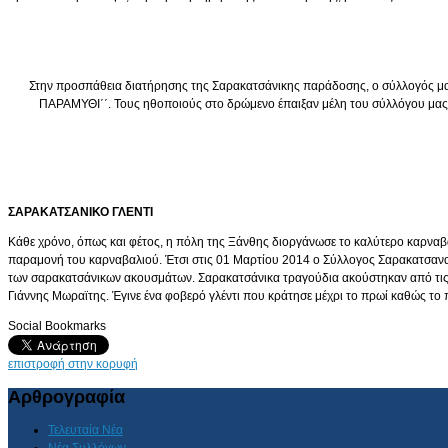
Στην προσπάθεια διατήρησης της Σαρακατσάνικης παράδοσης, ο σύλλογός μας
ΠΑΡΑΜΥΘΙ΄΄. Τους ηθοποιούς στο δρώμενο έπαιξαν μέλη του σύλλόγου μας 
ΣΑΡΑΚΑΤΣΑΝΙΚΟ ΓΛΕΝΤΙ
Κάθε χρόνο, όπως και φέτος, η πόλη της Ξάνθης διοργάνωσε το καλύτερο καρναβά
παραμονή του καρναβαλιού. Έτσι στις 01 Μαρτίου 2014 ο Σύλλογος Σαρακατσανα
των σαρακατσάνικων ακουσμάτων. Σαρακατσάνικα τραγούδια ακούστηκαν από τις 
Γιάννης Μωραϊτης. Έγινε ένα φοβερό γλέντι που κράτησε μέχρι το πρωί καθώς το 
Social Bookmarks
επιστροφή στην κορυφή
Αρθρογραφία
Τελευταία Νέα
Νέα Συλλόγων