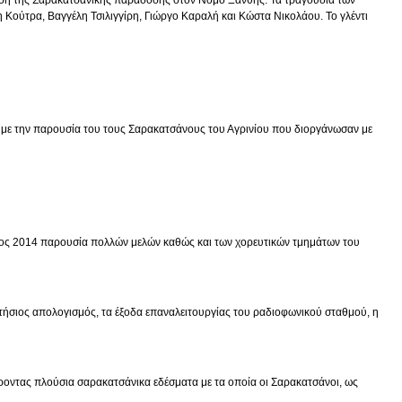
 Κούτρα, Βαγγέλη Τσιλιγγίρη, Γιώργο Καραλή και Κώστα Νικολάου. Το γλέντι
 με την παρουσία του τους Σαρακατσάνους του Αγρινίου που διοργάνωσαν με
τος 2014 παρουσία πολλών μελών καθώς και των χορευτικών τμημάτων του
τήσιος απολογισμός, τα έξοδα επαναλειτουργίας του ραδιοφωνικού σταθμού, η
ντας πλούσια σαρακατσάνικα εδέσματα με τα οποία οι Σαρακατσάνοι, ως