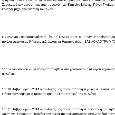
Σαρακατσάνων ακούστηκαν από τις φωνές των: Κατερίνα Μπόνια, Γιάννη Γκόβαρη κ
κράτησε μέχρι την ανατολή του ηλίου.
Ο Σύλλογος Σαρακατσαναίων Ν.Ξάνθης΄΄Ο ΛΕΠΕΝΙΩΤΗΣ΄΄ πραγματοποίησε εκδρομή 
μεγάλη επιτυχία τις διήμερες εκδηλώσεις με θεματικό τίτλο ΄΄ΒΑΣΙΛΟΚΛΟΥΡΑ-Μ
Στις 19 Ιανουαρίου 2014 πραγματοποιήθηκε στα γραφεία του Συλλόγου Σαρακατσ
συλλόγου.
Στις 01 Φεβρουαρίου 2014 ο σύλλογός μας πραγματοποίησε γενική συνέλευση στο
ετήσια συνδρομή και η τροποποίηση του καταστατικού του συλλόγου.
Στις 20 Φεβρουαρίου 2014 ο σύλλογός μας πραγματοποίησε συνάντηση με πλήθο
Χριστιανοί Ορθόδοξοι, περνάμε την ημέρα της τσικνοπέμπτης, μένοντας έτσι πιστο