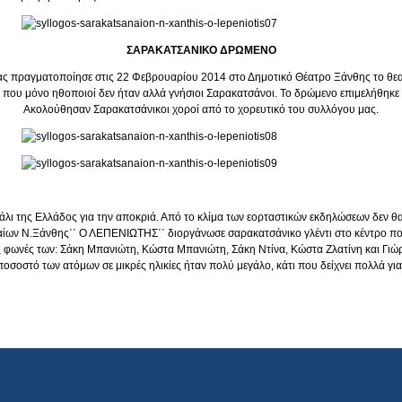
ΣΑΡΑΚΑΤΣΑΝΙΚΟ ΔΡΩΜΕΝΟ
 πραγματοποίησε στις 22 Φεβρουαρίου 2014 στο Δημοτικό Θέατρο Ξάνθης το θεατ
που μόνο ηθοποιοί δεν ήταν αλλά γνήσιοι Σαρακατσάνοι. Το δρώμενο επιμελήθηκε
Ακολούθησαν Σαρακατσάνικοι χοροί από το χορευτικό του συλλόγου μας.
λι της Ελλάδος για την αποκριά. Από το κλίμα των εορταστικών εκδηλώσεων δεν θα
ίων Ν.Ξάνθης΄΄ Ο ΛΕΠΕΝΙΩΤΗΣ΄΄ διοργάνωσε σαρακατσάνικο γλέντι στο κέντρο πολι
φωνές των: Σάκη Μπανιώτη, Κώστα Μπανιώτη, Σάκη Ντίνα, Κώστα Ζλατίνη και Γιώργ
ποσοστό των ατόμων σε μικρές ηλικίες ήταν πολύ μεγάλο, κάτι που δείχνει πολλά γ