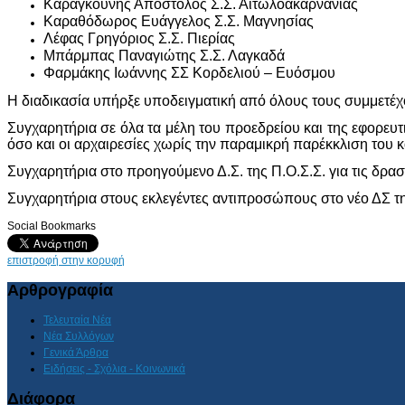
Καραγκούνης Απόστολος Σ.Σ. Αιτωλοακαρνανίας
Καραθόδωρος Ευάγγελος Σ.Σ. Μαγνησίας
Λέφας Γρηγόριος Σ.Σ. Πιερίας
Μπάρμπας Παναγιώτης Σ.Σ. Λαγκαδά
Φαρμάκης Ιωάννης ΣΣ Κορδελιού – Ευόσμου
Η διαδικασία υπήρξε υποδειγματική από όλους τους συμμετέχ
Συγχαρητήρια σε όλα τα μέλη του προεδρείου και της εφορευτ
όσο και οι αρχαιρεσίες χωρίς την παραμικρή παρέκκλιση το
Συγχαρητήρια στο προηγούμενο Δ.Σ. της Π.Ο.Σ.Σ. για τις δρα
Συγχαρητήρια στους εκλεγέντες αντιπροσώπους στο νέο ΔΣ τη
Social Bookmarks
επιστροφή στην κορυφή
Αρθρογραφία
Τελευταία Νέα
Νέα Συλλόγων
Γενικά Άρθρα
Ειδήσεις - Σχόλια - Κοινωνικά
Διάφορα