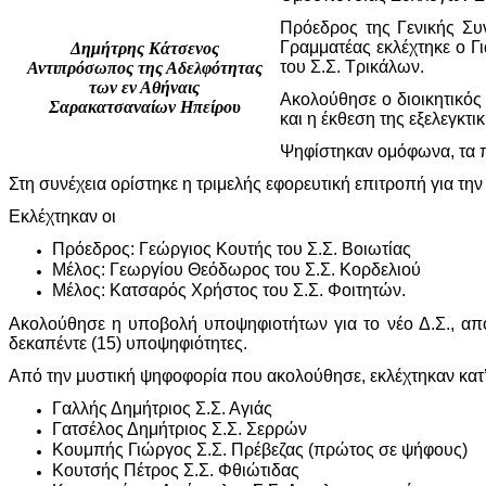
Πρόεδρος της Γενικής Συ
Γραμματέας εκλέχτηκε ο 
Δημήτρης Κάτσενος
του Σ.Σ. Τρικάλων.
Αντιπρόσωπος της Αδελφότητας
των εν Αθήναις
Ακολούθησε ο διοικητικό
Σαρακατσαναίων Ηπείρου
και η έκθεση της εξελεγκτ
Ψηφίστηκαν ομόφωνα, τα π
Στη συνέχεια ορίστηκε η τριμελής εφορευτική επιτροπή για την
Εκλέχτηκαν οι
Πρόεδρος: Γεώργιος Κουτής του Σ.Σ. Βοιωτίας
Μέλος: Γεωργίου Θεόδωρος του Σ.Σ. Κορδελιού
Μέλος: Κατσαρός Χρήστος του Σ.Σ. Φοιτητών.
Ακολούθησε η υποβολή υποψηφιοτήτων για το νέο Δ.Σ., από
δεκαπέντε (15) υποψηφιότητες.
Από την μυστική ψηφοφορία που ακολούθησε, εκλέχτηκαν κατ’ 
Γαλλής Δημήτριος Σ.Σ. Αγιάς
Γατσέλος Δημήτριος Σ.Σ. Σερρών
Κουμπής Γιώργος Σ.Σ. Πρέβεζας (πρώτος σε ψήφους)
Κουτσής Πέτρος Σ.Σ. Φθιώτιδας