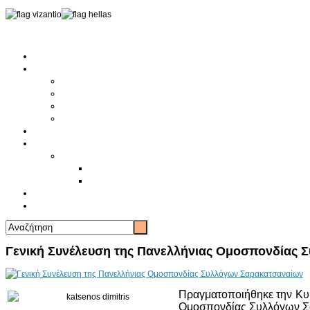
Αρχική
Αρθρογραφία
Τελευταία Νέα
Νέα Συλλόγων
Γενικά Άρθρα
Ειδήσεις - Σχόλια - Κοινωνικά
Ιστορίες Ζωής
Π.Ο.Σ.Σ.
Ιστορία Π.Ο.Σ.Σ.
Ιστορικό Ίδρυσης Π.Ο.Σ.Σ.
Βιογραφικό Π.Ο.Σ.Σ.
Χορηγοί
Επικοινωνία
Γενική Συνέλευση της Πανελλήνιας Ομοσπονδίας 
Πραγματοποιήθηκε την Κυρ
Ομοσπονδίας Συλλόγων Σα