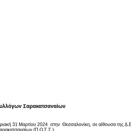
Συλλόγων Σαρακατσαναίων
ιακή 31 Μαρτίου 2024 στην Θεσσαλονίκη, σε αίθουσα της Δ.Ε
ρακατσαναίων (Π.Ο.Σ.Σ.).