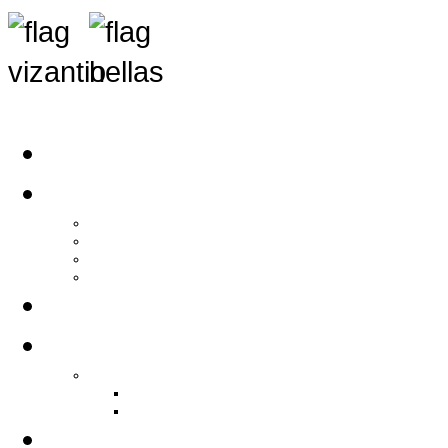
Αρχική
Αρθρογραφία
Τελευταία Νέα
Νέα Συλλόγων
Γενικά Άρθρα
Ειδήσεις - Σχόλια - Κοινωνικά
Ιστορίες Ζωής
Π.Ο.Σ.Σ.
Ιστορία Π.Ο.Σ.Σ.
Ιστορικό Ίδρυσης Π.Ο.Σ.Σ.
Βιογραφικό Π.Ο.Σ.Σ.
Χορηγοί