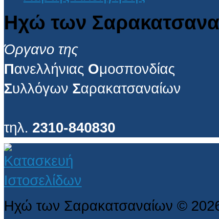
Ηχώ των Σαρακατσανα
Όργανο της
Π
ανελλήνιας
Ο
μοσπονδίας
Σ
υλλόγων
Σ
αρακατσαναίων
τηλ.
2310-840830
Ηχώ των Σαρακατσαναίων
©
202