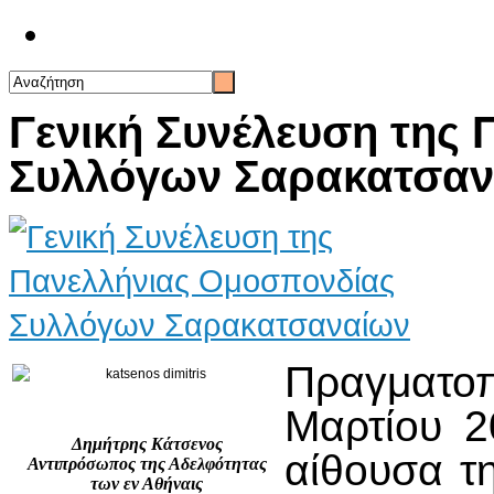
Επικοινωνία
Γενική Συνέλευση της
Συλλόγων Σαρακατσαν
Πραγματο
Μαρτίου 
Δημήτρης Κάτσενος
αίθουσα τη
Αντιπρόσωπος της Αδελφότητας
των εν Αθήναις