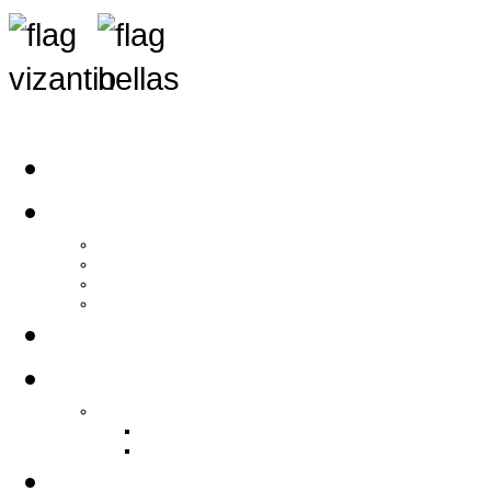
Αρχική
Αρθρογραφία
Τελευταία Νέα
Νέα Συλλόγων
Γενικά Άρθρα
Ειδήσεις - Σχόλια - Κοινωνικά
Ιστορίες Ζωής
Π.Ο.Σ.Σ.
Ιστορία Π.Ο.Σ.Σ.
Ιστορικό Ίδρυσης Π.Ο.Σ.Σ.
Βιογραφικό Π.Ο.Σ.Σ.
Χορηγοί