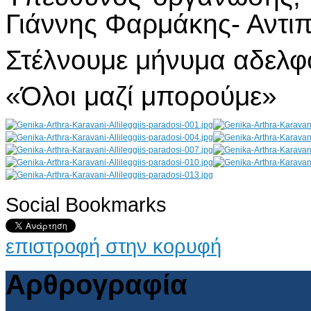
Γιάννης Φαρμάκης- Αντι
Στέλνουμε μήνυμα αδελ
«Όλοι μαζί μπορούμε»
Social Bookmarks
AdmirorGallery 4.5.0
, author/s
Vasiljevski
&
Kekeljevic
.
επιστροφή στην κορυφή
Αρθρογραφία