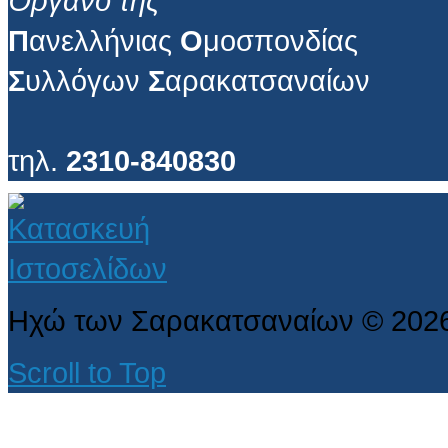
Όργανο της
Π
ανελλήνιας
Ο
μοσπονδίας
Σ
υλλόγων
Σ
αρακατσαναίων
τηλ.
2310-840830
Ηχώ των Σαρακατσαναίων
©
202
Scroll to Top