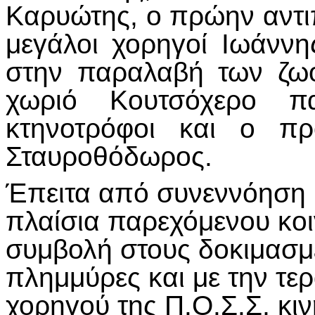
Καρυώτης, ο πρώην αντιπ
μεγάλοι χορηγοί Ιωάνν
στην παραλαβή των ζω
χωριό Κουτσόχερο πα
κτηνοτρόφοι και ο πρ
Σταυροθόδωρος.
Έπειτα από συνεννόηση μ
πλαίσια παρεχόμενου κοι
συμβολή στους δοκιμασμ
πλημμύρες και με την τερ
χορηγού της Π.Ο.Σ.Σ, κ