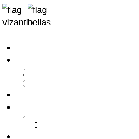
Αρχική
Αρθρογραφία
Τελευταία Νέα
Νέα Συλλόγων
Γενικά Άρθρα
Ειδήσεις - Σχόλια - Κοινωνικά
Ιστορίες Ζωής
Π.Ο.Σ.Σ.
Ιστορία Π.Ο.Σ.Σ.
Ιστορικό Ίδρυσης Π.Ο.Σ.Σ.
Βιογραφικό Π.Ο.Σ.Σ.
Χορηγοί