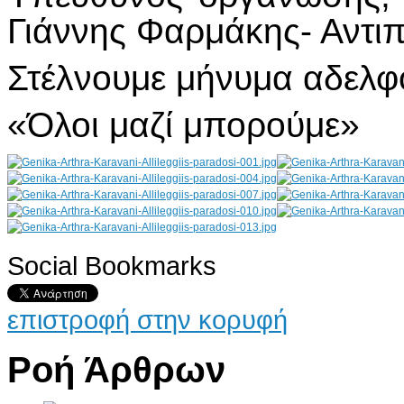
Γιάννης Φαρμάκης- Αντι
Στέλνουμε μήνυμα αδελ
«Όλοι μαζί μπορούμε»
Social Bookmarks
AdmirorGallery 4.5.0
, author/s
Vasiljevski
&
Kekeljevic
.
επιστροφή στην κορυφή
Ροή Άρθρων