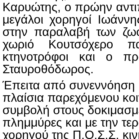
Καρυώτης, ο πρώην αντιπ
μεγάλοι χορηγοί Ιωάνν
στην παραλαβή των ζω
χωριό Κουτσόχερο πα
κτηνοτρόφοι και ο πρ
Σταυροθόδωρος.
Έπειτα από συνεννόηση μ
πλαίσια παρεχόμενου κοι
συμβολή στους δοκιμασμ
πλημμύρες και με την τερ
χορηγού της Π.Ο.Σ.Σ, κ