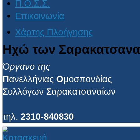
Π.Ο.Σ.Σ.
Επικοινωνία
Χάρτης Πλοήγησης
Ηχώ των Σαρακατσανα
Όργανο της
Π
ανελλήνιας
Ο
μοσπονδίας
Σ
υλλόγων
Σ
αρακατσαναίων
τηλ.
2310-840830