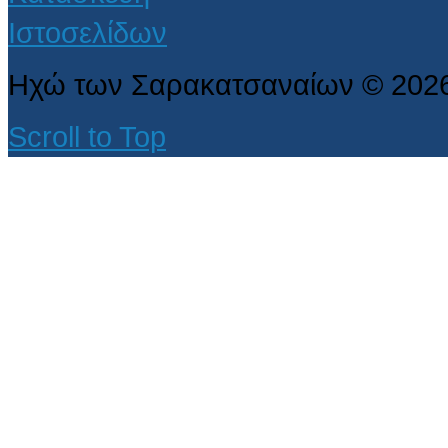
Ηχώ των Σαρακατσαναίων
©
202
Scroll to Top