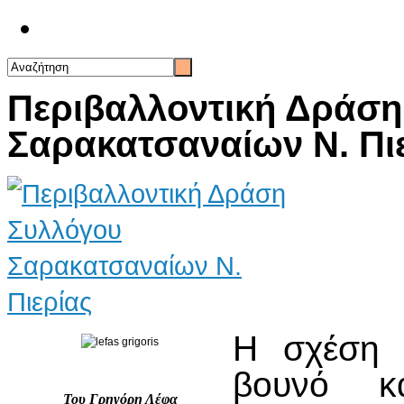
Επικοινωνία
Περιβαλλοντική Δράση
Σαρακατσαναίων Ν. Πι
Η σχέση 
βουνό κ
Του Γρηγόρη Λέφα