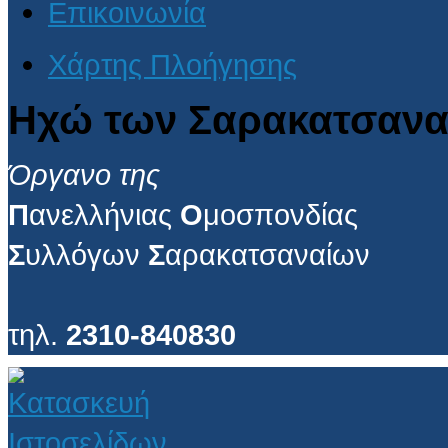
Επικοινωνία
Χάρτης Πλοήγησης
Ηχώ των Σαρακατσανα
Όργανο της
Π
ανελλήνιας
Ο
μοσπονδίας
Σ
υλλόγων
Σ
αρακατσαναίων
τηλ.
2310-840830