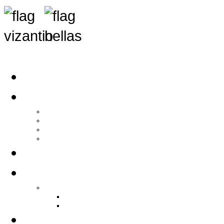
Αρχική
Αρθρογραφία
Τελευταία Νέα
Νέα Συλλόγων
Γενικά Άρθρα
Ειδήσεις - Σχόλια - Κοινωνικά
Ιστορίες Ζωής
Π.Ο.Σ.Σ.
Ιστορία Π.Ο.Σ.Σ.
Ιστορικό Ίδρυσης Π.Ο.Σ.Σ.
Βιογραφικό Π.Ο.Σ.Σ.
Χορηγοί