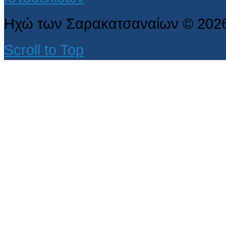
Ηχώ των Σαρακατσαναίων
©
202
Scroll to Top