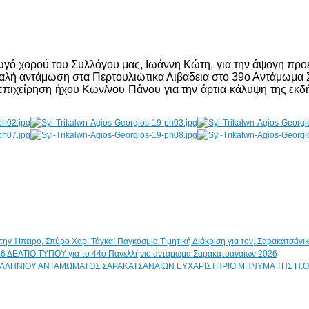
γωγό χορού του Συλλόγου μας, Ιωάννη Κώτη, για την άψογη προε
 καλή αντάμωση στα Περτουλιώτικα Λιβάδεια στο 39ο Αντάμωμα 
επιχείρηση ήχου Κων/νου Πάνου για την άρτια κάλυψη της εκδή
Παγκόσμια Τιμητική Διάκριση για τον, Σαρακατσάν
ΔΕΛΤΙΟ ΤΥΠΟΥ για το 44ο Πανελλήνιο αντάμωμα Σαρακατσαναίων 2026
ΕΥΧΑΡΙΣΤΗΡΙΟ ΜΗΝΥΜΑ ΤΗΣ Π.Ο