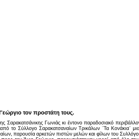
 Γεώργιο τον προστάτη τους.
ς Σαρακατσάνικης Γωνιάς κι έντονο παραδοσιακό περιβάλλον,
 από το Σύλλογο Σαρακατσαναίων Τρικάλων ¨Τα Kονάκια¨ μια
αίων, παρουσία αρκετών πιστών μελών και φίλων του Συλλόγο