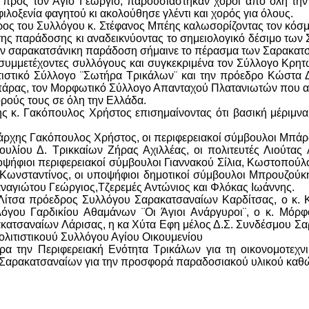
 προς τον Άγιο Γεώργιο, παρουσιάστηκαν χοροί από όλη την
λοξενία φαγητού κι ακολούθησε γλέντι και χορός για όλους.
ρος του Συλλόγου κ. Στέφανος Μπέης καλωσορίζοντας τον κόσμο
της παράδοσης κι αναδεικνύοντας το σημειολογικό δέσιμο των 
ν σαρακατσάνικη παράδοση σήμαινε το πέρασμα των Σαρακατσ
συμμετέχοντες συλλόγους και συγκεκριμένα τον Σύλλογο Κρητώ
τιστικό Σύλλογο ¨Σωτήρα Τρικάλων¨ και την πρόεδρο Κώστα 
Μπάρας, τον Μορφωτικό Σύλλογο Απανταχού Πλατανιωτών που 
ορούς τους σε όλη την Ελλάδα.
ης κ. Γακόπουλος Χρήστος επισημαίνοντας ότι βασική μέριμνα
ιάρχης Γακόπουλος Χρήστος, οι περιφερειακοί σύμβουλοι Μπάρ
υλίου Δ. Τρικκαίων Ζήρας Αχιλλέας, οι πολιτευτές Λιούτας 
οψήφιοι περιφερειακοί σύμβουλοι Γιαννακού Σίλια, Κωστοπούλ
ωνσταντίνος, οι υποψήφιοι δημοτικοί σύμβουλοι Μπρουζούκη 
αγιώτου Γεώργιος,Τζερεμές Αντώνιος και Φλόκας Ιωάννης.
Λίτσα πρόεδρος Συλλόγου Σαρακατσαναίων Καρδίτσας, ο κ.
όγου Γαρδικίου Αθαμάνων ¨Οι Άγιοι Ανάργυροι¨, ο κ. Μό
ακατσαναίων Λάρισας, η κα Χύτα Εφη μέλος Δ.Σ. Συνδέσμου Σα
λιτιστικουύ Συλλόγου Αγίου Οικουμενίου
ρα την Περιφερειακή Ενότητα Τρικάλων για τη οικονομοτεχν
ρακατσαναίων για την προσφορά παραδοσιακού υλικού καθώς