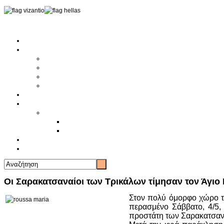
Αρχική
Αρθρογραφία
Τελευταία Νέα
Νέα Συλλόγων
Γενικά Άρθρα
Ειδήσεις - Σχόλια - Κοινωνικά
Ιστορίες Ζωής
Π.Ο.Σ.Σ.
Ιστορία Π.Ο.Σ.Σ.
Ιστορικό Ίδρυσης Π.Ο.Σ.Σ.
Βιογραφικό Π.Ο.Σ.Σ.
Χορηγοί
Επικοινωνία
Οι Σαρακατσαναίοι των Τρικάλων τίμησαν τον Άγιο
Στον πολύ όμορφο χώρο τη
περασμένο Σάββατο, 4/5,
προστάτη των Σαρακατσαν