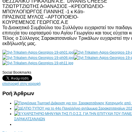
ΘΕΣΣΑΛΙΚΟ ΤΡΙΚΑΛΩΝ Α.Ε. ¨DIVANIS CHEESE¨
ΤΖΙΩΤΡΤΖΙΩΤΗΣ ΑΘΑΝΑΣΙΟΣ –ΚΡΕΟΠΩΛΕΙΟ-
ΜΠΟΥΛΟΓΙΩΡΓΟΣ ΓΙΑΝΝΗΣ -1 κ Κάτι-
ΠΡΑΣΙΝΟΣ ΜΥΛΟΣ –ΑΡΤΟΠΟΙΕΙΟ-
ΚΟΥΡΕΜΕΝΟΣ ΓΕΩΡΓΙΟΣ Α.Ε
Το Διοικητικό Συμβούλιο του Συλλόγου ευχαριστεί τον παιδα
επιτυχία του εορτασμού του Αγίου Γεωργίου και τους εύχεται
Τέλος ο Σύλλογος Σαρακατσαναίων Τρικάλων ευχαριστεί την 
εκδήλωσής μας.
Social Bookmarks
AdmirorGallery 4.5.0
, author/s
Vasiljevski
&
Kekeljevic
.
επιστροφή στην κορυφή
Ροή Άρθρων
ΣΑΡΑΚΑΤΣΑΝΑΙΩΝ