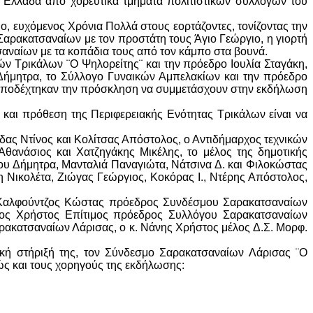
 Ελλάδα από χορευτικά τμήματα πολιτιστικών συλλόγων του
, ευχόμενος Χρόνια Πολλά στους εορτάζοντες, τονίζοντας την
Σαρακατσαναίων με τον προστάτη τους Άγιο Γεώργιο, η γιορτή
αναίων με τα κοπάδια τους από τον κάμπο στα βουνά.
ν Τρικάλων ¨Ο Ψηλορείτης¨ και την πρόεδρο Ιουλία Σταγάκη,
Δήμητρα, το Σύλλογο Γυναικών Αμπελακίων και την πρόεδρο
αποδέχτηκαν την πρόσκληση να συμμετάσχουν στην εκδήλωση
 και πρόθεση της Περιφερειακής Ενότητας Τρικάλων είναι να
δας Ντίνος και Κολίτσας Απόστολος, ο Αντιδήμαρχος τεχνικών
Αθανάσιος και Χατζηγάκης Μικέλης, το μέλος της δημοτικής
ου Δήμητρα, Μανταλιά Παναγιώτα, Νάτσινα Δ. και Φιλοκώστας
Νικολέτα, Ζιώγας Γεώργιος, Κοκόρας Ι., Ντέρης Απόστολος,
 Καλφούντζος Κώστας πρόεδρος Συνδέσμου Σαρακατσαναίων
ρφος Χρήστος Επίτιμος πρόεδρος Συλλόγου Σαρακατσαναίων
ρακατσαναίων Λάρισας, ο κ. Νάνης Χρήστος μέλος Δ.Σ. Μορφ.
ική στήριξή της, τον Σύνδεσμο Σαρακατσαναίων Λάρισας ¨Ο
 και τους χορηγούς της εκδήλωσης: