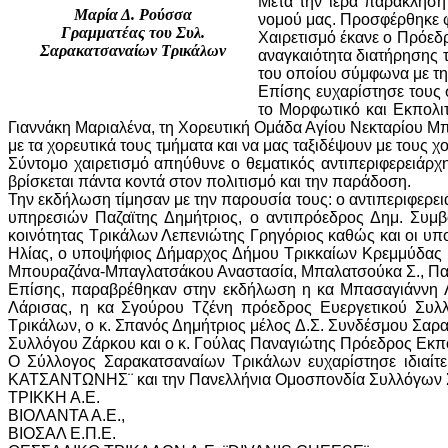
Μετά την ιερά παράκληση
Μαρία Δ. Ρούσσα
νομού μας. Προσφέρθηκε φι
Γραμματέας του Συλ.
Χαιρετισμό έκανε ο Πρόεδ
Σαρακατσαναίων Τρικάλων
αναγκαιότητα διατήρησης 
του οποίου σύμφωνα με τη
Επίσης ευχαρίστησε τους 
το Μορφωτικό και Εκπολι
Γιαννάκη Μαριαλένα, τη Χορευτική Ομάδα Αγίου Νεκταρίου 
με τα χορευτικά τους τμήματα και να μας ταξιδέψουν με τους χ
Σύντομο χαιρετισμό απηύθυνε ο θεματικός αντιπεριφερειάρχ
βρίσκεται πάντα κοντά στον πολιτισμό και την παράδοση.
Την εκδήλωση τίμησαν με την παρουσία τους: ο αντιπεριφερε
υπηρεσιών Παζαϊτης Δημήτριος, ο αντιπρόεδρος Δημ. Συμβο
κοινότητας Τρικάλων Λεπενιώτης Γρηγόριος καθώς και οι υπ
Ηλίας, ο υποψήφιος Δήμαρχος Δήμου Τρικκαίων Κρεμμύδας Κ
Μπουραζάνα-Μπαγλατσάκου Αναστασία, Μπαλατσούκα Σ., Παν
Επίσης, παραβρέθηκαν στην εκδήλωση η κα Μπασαγιάννη 
Λάρισας, η κα Σγούρου Τζένη πρόεδρος Ευεργετικού Συλλ
Τρικάλων, ο κ. Σπανός Δημήτριος μέλος Δ.Σ. Συνδέσμου Σαρ
Συλλόγου Ζάρκου και ο κ. Γούλας Παναγιώτης Πρόεδρος Εκπο
Ο Σύλλογος Σαρακατσαναίων Τρικάλων ευχαρίστησε ιδιαίτε
ΚΑΤΣΑΝΤΩΝΗΣ¨ και την Πανελλήνια Ομοσπονδία Συλλόγων Σα
ΤΡΙΚΚΗ Α.Ε.
ΒΙΟΛΑΝΤΑ Α.Ε.,
ΒΙΟΣΑΛ Ε.Π.Ε.