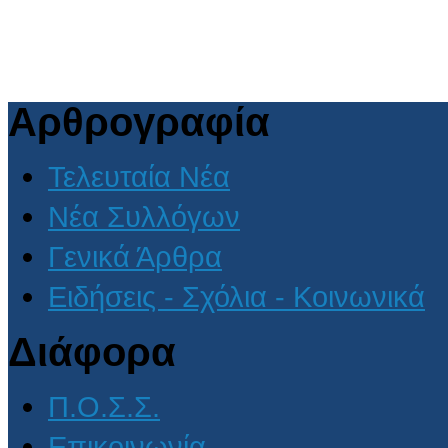
Αρθρογραφία
Τελευταία Νέα
Νέα Συλλόγων
Γενικά Άρθρα
Ειδήσεις - Σχόλια - Κοινωνικά
Διάφορα
Π.Ο.Σ.Σ.
Επικοινωνία