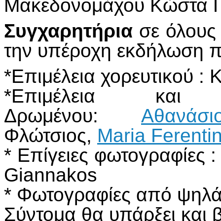
Μακεδονομάχου Κώστα Γ
Συγχαρητήρια
σε όλους 
την υπέροχη εκδήλωση π
*Επιμέλεια χορευτικού :
*Επιμέλεια και 
Δρωμένου:
Αθανάσ
Φλώτσιος,
Maria Ferenti
* Επίγειες φωτογραφίες :
Giannakos
* Φωτογραφίες από ψηλά
Σύντομα θα υπάρξει και β