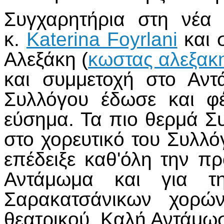
Συγχαρητήρια στη νέα
κ.
Katerina Foyrlani
και 
Αλεξάκη (
κωστας αλεξακ
και συμμετοχή στο Αν
Συλλόγου έδωσε και φέ
εύσημα. Τα πιο θερμά Σ
στο χορευτικό του Συλλ
επέδειξε καθ'όλη την πρ
Αντάμωμα και για τ
Σαρακατσάνικων χορώ
θεατρικού. Καλή Αντάμωσ