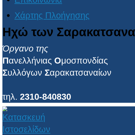
Χάρτης Πλοήγησης
Ηχώ των Σαρακατσανα
Όργανο της
Π
ανελλήνιας
Ο
μοσπονδίας
Σ
υλλόγων
Σ
αρακατσαναίων
τηλ.
2310-840830