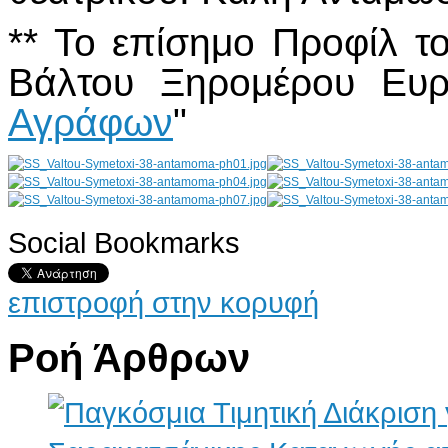
** Το επίσημο Προφίλ 
Βάλτου Ξηρομέρου Ευρυ
Αγράφων
"
Social Bookmarks
AdmirorGallery 4.5.0
, author/s
Vasiljevski
&
Kekeljevic
.
επιστροφή στην κορυφή
Ροή Άρθρων