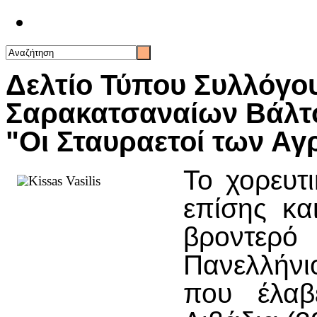
Επικοινωνία
Δελτίο Τύπου Συλλόγο
Σαρακατσαναίων Βάλτο
"Οι Σταυραετοί των Α
Το χορευτ
επίσης κα
βροντερό
Πανελλήνι
που έλαβ