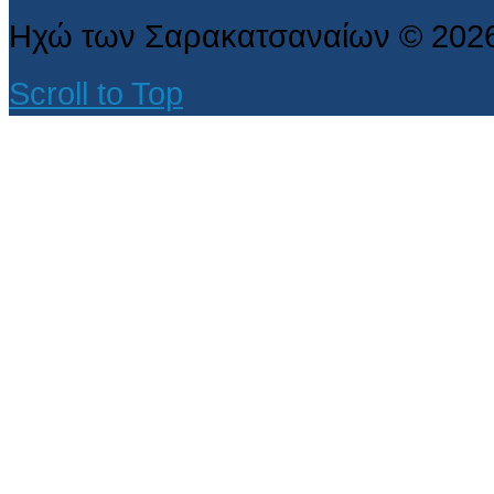
Ηχώ των Σαρακατσαναίων
©
202
Scroll to Top