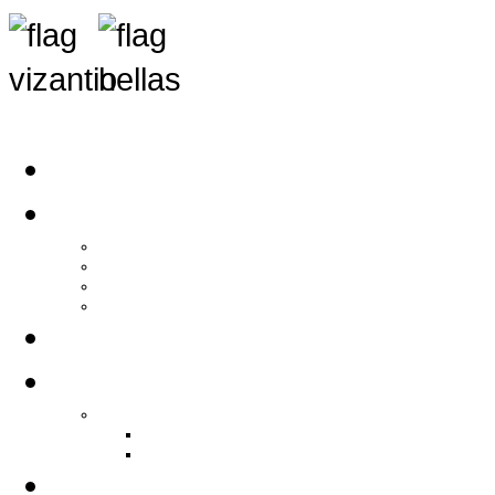
Αρχική
Αρθρογραφία
Τελευταία Νέα
Νέα Συλλόγων
Γενικά Άρθρα
Ειδήσεις - Σχόλια - Κοινωνικά
Ιστορίες Ζωής
Π.Ο.Σ.Σ.
Ιστορία Π.Ο.Σ.Σ.
Ιστορικό Ίδρυσης Π.Ο.Σ.Σ.
Βιογραφικό Π.Ο.Σ.Σ.
Χορηγοί