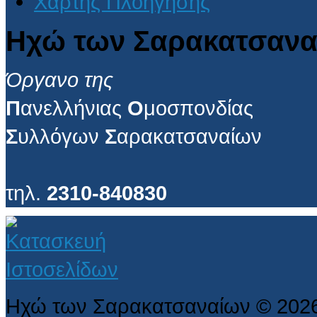
Χάρτης Πλοήγησης
Ηχώ των Σαρακατσανα
Όργανο της
Π
ανελλήνιας
Ο
μοσπονδίας
Σ
υλλόγων
Σ
αρακατσαναίων
τηλ.
2310-840830
Ηχώ των Σαρακατσαναίων
©
202