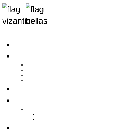
Αρχική
Αρθρογραφία
Τελευταία Νέα
Νέα Συλλόγων
Γενικά Άρθρα
Ειδήσεις - Σχόλια - Κοινωνικά
Ιστορίες Ζωής
Π.Ο.Σ.Σ.
Ιστορία Π.Ο.Σ.Σ.
Ιστορικό Ίδρυσης Π.Ο.Σ.Σ.
Βιογραφικό Π.Ο.Σ.Σ.
Χορηγοί