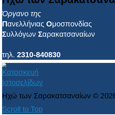
Όργανο της
Π
ανελλήνιας
Ο
μοσπονδίας
Σ
υλλόγων
Σ
αρακατσαναίων
τηλ.
2310-840830
Ηχώ των Σαρακατσαναίων
©
202
Scroll to Top