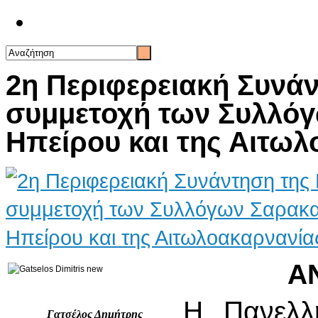
Επικοινωνία
2η Περιφερειακή Συνάντ
συμμετοχή των Συλλό
Ηπείρου και της Αιτω
Α
Η Πανελλ
Γατσέλος Δημήτρης