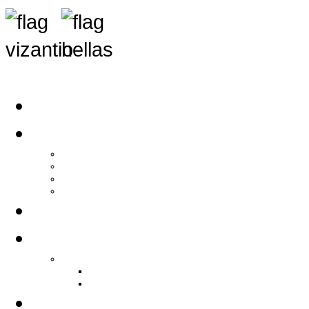
Αρχική
Αρθρογραφία
Τελευταία Νέα
Νέα Συλλόγων
Γενικά Άρθρα
Ειδήσεις - Σχόλια - Κοινωνικά
Ιστορίες Ζωής
Π.Ο.Σ.Σ.
Ιστορία Π.Ο.Σ.Σ.
Ιστορικό Ίδρυσης Π.Ο.Σ.Σ.
Βιογραφικό Π.Ο.Σ.Σ.
Χορηγοί