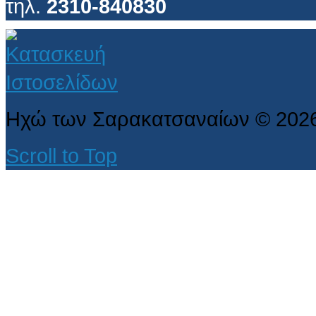
τηλ.
2310-840830
Ηχώ των Σαρακατσαναίων
©
202
Scroll to Top