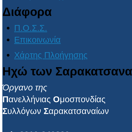
Διάφορα
Π.Ο.Σ.Σ.
Επικοινωνία
Χάρτης Πλοήγησης
Ηχώ των Σαρακατσανα
Όργανο της
Π
ανελλήνιας
Ο
μοσπονδίας
Σ
υλλόγων
Σ
αρακατσαναίων