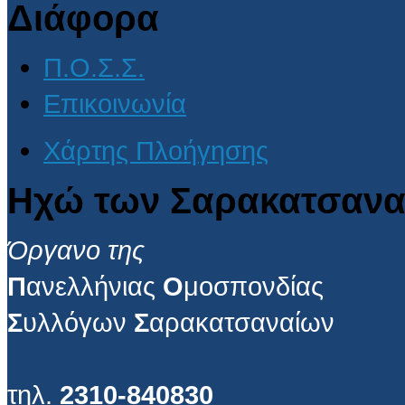
Διάφορα
Π.Ο.Σ.Σ.
Επικοινωνία
Χάρτης Πλοήγησης
Ηχώ των Σαρακατσανα
Όργανο της
Π
ανελλήνιας
Ο
μοσπονδίας
Σ
υλλόγων
Σ
αρακατσαναίων
τηλ.
2310-840830