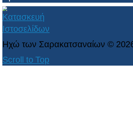
Ηχώ των Σαρακατσαναίων
©
202
Scroll to Top