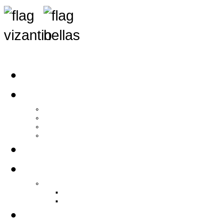
Αρχική
Αρθρογραφία
Τελευταία Νέα
Νέα Συλλόγων
Γενικά Άρθρα
Ειδήσεις - Σχόλια - Κοινωνικά
Ιστορίες Ζωής
Π.Ο.Σ.Σ.
Ιστορία Π.Ο.Σ.Σ.
Ιστορικό Ίδρυσης Π.Ο.Σ.Σ.
Βιογραφικό Π.Ο.Σ.Σ.
Χορηγοί