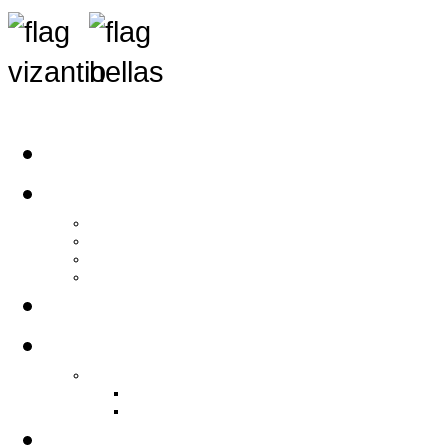
Αρχική
Αρθρογραφία
Τελευταία Νέα
Νέα Συλλόγων
Γενικά Άρθρα
Ειδήσεις - Σχόλια - Κοινωνικά
Ιστορίες Ζωής
Π.Ο.Σ.Σ.
Ιστορία Π.Ο.Σ.Σ.
Ιστορικό Ίδρυσης Π.Ο.Σ.Σ.
Βιογραφικό Π.Ο.Σ.Σ.
Χορηγοί