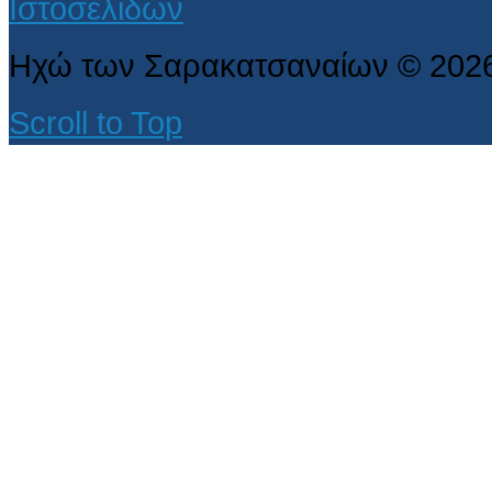
Ηχώ των Σαρακατσαναίων
©
202
Scroll to Top