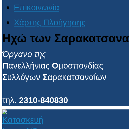
Επικοινωνία
Χάρτης Πλοήγησης
Ηχώ των Σαρακατσανα
Όργανο της
Π
ανελλήνιας
Ο
μοσπονδίας
Σ
υλλόγων
Σ
αρακατσαναίων
τηλ.
2310-840830