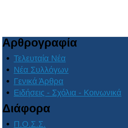
Αρθρογραφία
Τελευταία Νέα
Νέα Συλλόγων
Γενικά Άρθρα
Ειδήσεις - Σχόλια - Κοινωνικά
Διάφορα
Π.Ο.Σ.Σ.