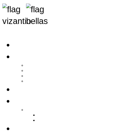
Αρχική
Αρθρογραφία
Τελευταία Νέα
Νέα Συλλόγων
Γενικά Άρθρα
Ειδήσεις - Σχόλια - Κοινωνικά
Ιστορίες Ζωής
Π.Ο.Σ.Σ.
Ιστορία Π.Ο.Σ.Σ.
Ιστορικό Ίδρυσης Π.Ο.Σ.Σ.
Βιογραφικό Π.Ο.Σ.Σ.
Χορηγοί