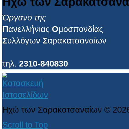
Ηχώ των Σαρακατσανα
Όργανο της
Π
ανελλήνιας
Ο
μοσπονδίας
Σ
υλλόγων
Σ
αρακατσαναίων
τηλ.
2310-840830
Ηχώ των Σαρακατσαναίων
©
202
Scroll to Top