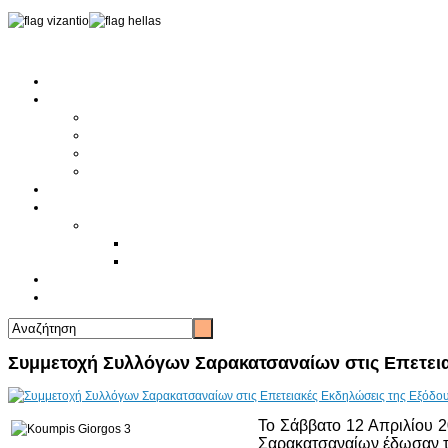
Αρχική
Αρθρογραφία
Τελευταία Νέα
Νέα Συλλόγων
Γενικά Άρθρα
Ειδήσεις - Σχόλια - Κοινωνικά
Ιστορίες Ζωής
Π.Ο.Σ.Σ.
Ιστορία Π.Ο.Σ.Σ.
Ιστορικό Ίδρυσης Π.Ο.Σ.Σ.
Βιογραφικό Π.Ο.Σ.Σ.
Χορηγοί
Επικοινωνία
Συμμετοχή Συλλόγων Σαρακατσαναίων στις Επετεια
Το Σάββατο 12 Απριλίου 2
Σαρακατσαναίων έδωσαν τ