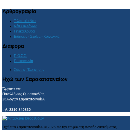
Αρθρογραφία
Τελευταία Νέα
Νέα Συλλόγων
Γενικά Άρθρα
Ειδήσεις - Σχόλια - Κοινωνικά
Διάφορα
Π.Ο.Σ.Σ.
Επικοινωνία
Χάρτης Πλοήγησης
Ηχώ των Σαρακατσαναίων
Όργανο της
Π
ανελλήνιας
Ο
μοσπονδίας
Σ
υλλόγων
Σ
αρακατσαναίων
τηλ.
2310-840830
Ηχώ των Σαρακατσαναίων
©
2026
Με την επιφύλαξη παντός δικαιώματος