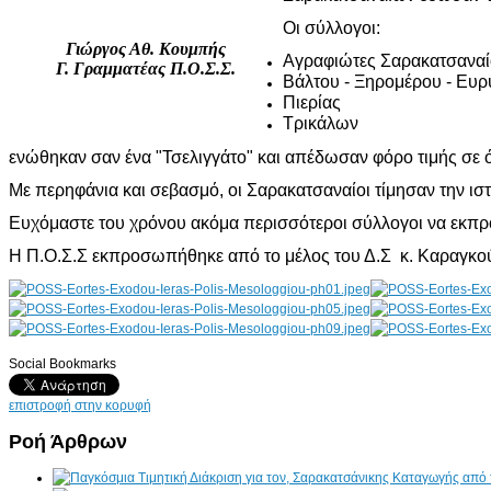
Οι σύλλογοι:
Γιώργος Αθ. Κουμπής
Αγραφιώτες Σαρακατσαναί
Γ. Γραμματέας Π.Ο.Σ.Σ.
Βάλτου - Ξηρομέρου - Ευρ
Πιερίας
Τρικάλων
ενώθηκαν σαν ένα "Τσελιγγάτο" και απέδωσαν φόρο τιμής σε ό
Με περηφάνια και σεβασμό, οι Σαρακατσαναίοι τίμησαν την ιστ
Ευχόμαστε του χρόνου ακόμα περισσότεροι σύλλογοι να εκπρο
Η Π.Ο.Σ.Σ εκπροσωπήθηκε από το μέλος του Δ.Σ κ. Καραγκο
Social Bookmarks
AdmirorGallery 4.5.0
, author/s
Vasiljevski
&
Kekeljevic
.
επιστροφή στην κορυφή
Ροή Άρθρων