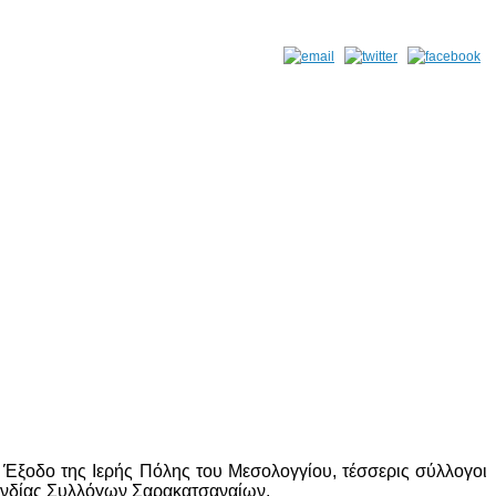
 Έξοδο της Ιερής Πόλης του Μεσολογγίου, τέσσερις σύλλογοι
ονδίας Συλλόγων Σαρακατσαναίων.