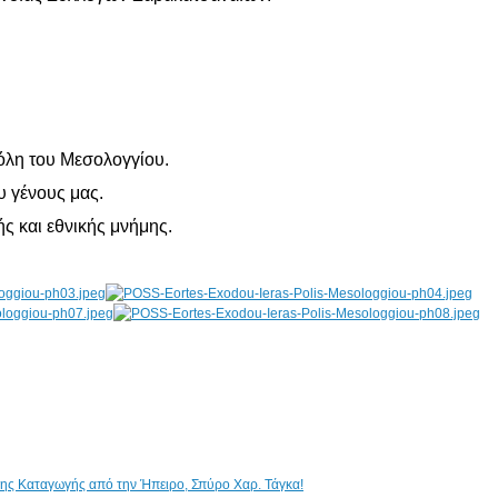
Πόλη του Μεσολογγίου.
υ γένους μας.
ς και εθνικής μνήμης.
ικης Καταγωγής από την Ήπειρο, Σπύρο Χαρ. Τάγκα!