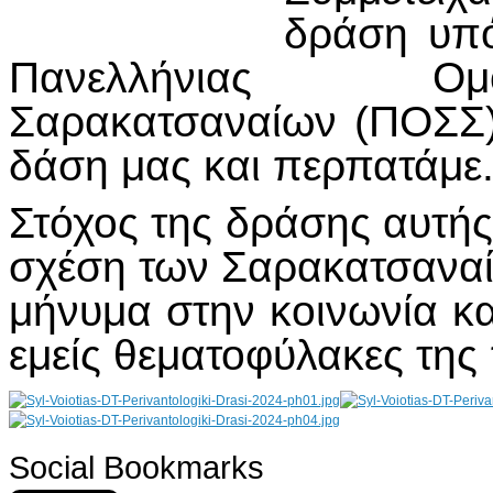
δράση υπό
Πανελλήνιας Ομ
Σαρακατσαναίων (ΠΟΣΣ)
δάση μας και περπατάμε
Στόχος της δράσης αυτής 
σχέση των Σαρακατσαναίω
μήνυμα στην κοινωνία και
εμείς θεματοφύλακες της
Social Bookmarks
AdmirorGallery 4.5.0
, author/s
Vasiljevski
&
Kekeljevic
.