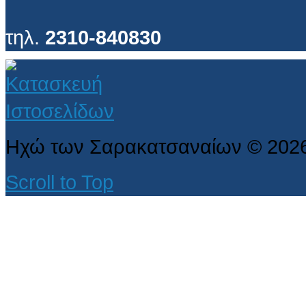
τηλ.
2310-840830
Ηχώ των Σαρακατσαναίων
©
202
Scroll to Top