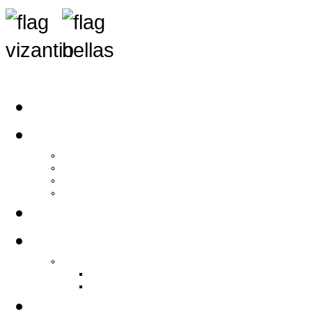
Αρχική
Αρθρογραφία
Τελευταία Νέα
Νέα Συλλόγων
Γενικά Άρθρα
Ειδήσεις - Σχόλια - Κοινωνικά
Ιστορίες Ζωής
Π.Ο.Σ.Σ.
Ιστορία Π.Ο.Σ.Σ.
Ιστορικό Ίδρυσης Π.Ο.Σ.Σ.
Βιογραφικό Π.Ο.Σ.Σ.
Χορηγοί