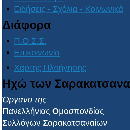
Ειδήσεις - Σχόλια - Κοινωνικά
Διάφορα
Π.Ο.Σ.Σ.
Επικοινωνία
Χάρτης Πλοήγησης
Ηχώ των Σαρακατσανα
Όργανο της
Π
ανελλήνιας
Ο
μοσπονδίας
Σ
υλλόγων
Σ
αρακατσαναίων