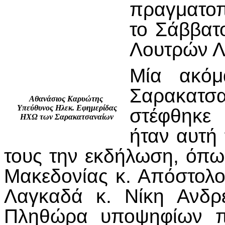
πραγματοπ
το Σάββατ
Λουτρών Λ
Μία ακόμ
Σαρακατσ
Αθανάσιος Καρυώτης
Υπεύθυνος Ηλεκ. Εφημερίδας
στέφθηκε 
ΗΧΩ των Σαρακατσαναίων
ήταν αυτή
τους την εκδήλωση, όπω
Μακεδονίας κ. Απόστολος
Λαγκαδά κ. Νίκη Ανδρε
Πληθώρα υποψηφίων πε