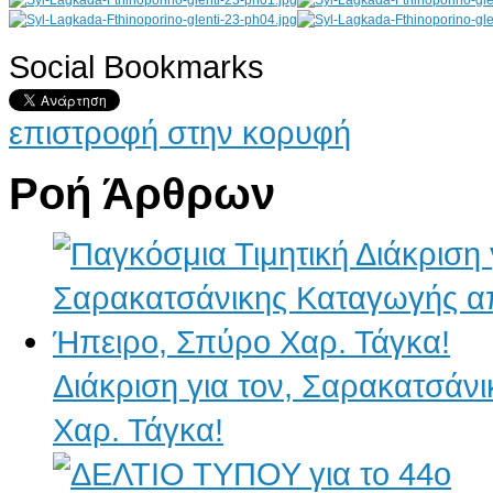
Social Bookmarks
AdmirorGallery 4.5.0
, author/s
Vasiljevski
&
Kekeljevic
.
επιστροφή στην κορυφή
Ροή Άρθρων
Διάκριση για τον, Σαρακατσάν
Χαρ. Τάγκα!