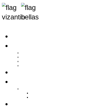
Αρχική
Αρθρογραφία
Τελευταία Νέα
Νέα Συλλόγων
Γενικά Άρθρα
Ειδήσεις - Σχόλια - Κοινωνικά
Ιστορίες Ζωής
Π.Ο.Σ.Σ.
Ιστορία Π.Ο.Σ.Σ.
Ιστορικό Ίδρυσης Π.Ο.Σ.Σ.
Βιογραφικό Π.Ο.Σ.Σ.
Χορηγοί