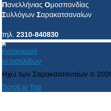
Π
ανελλήνιας
Ο
μοσπονδίας
Σ
υλλόγων
Σ
αρακατσαναίων
τηλ.
2310-840830
Ηχώ των Σαρακατσαναίων
©
202
Scroll to Top