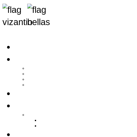
Αρχική
Αρθρογραφία
Τελευταία Νέα
Νέα Συλλόγων
Γενικά Άρθρα
Ειδήσεις - Σχόλια - Κοινωνικά
Ιστορίες Ζωής
Π.Ο.Σ.Σ.
Ιστορία Π.Ο.Σ.Σ.
Ιστορικό Ίδρυσης Π.Ο.Σ.Σ.
Βιογραφικό Π.Ο.Σ.Σ.
Χορηγοί