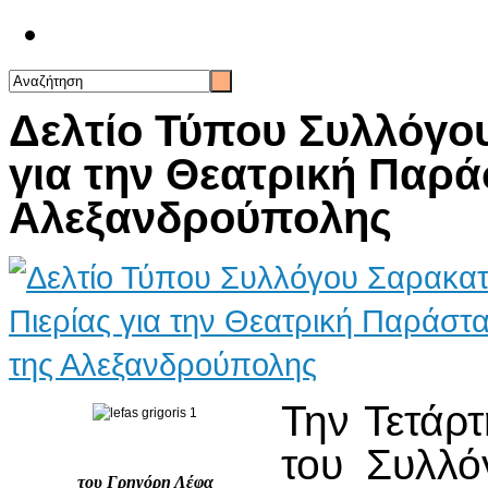
Επικοινωνία
Δελτίο Τύπου Συλλόγο
για την Θεατρική Παρ
Αλεξανδρούπολης
Την Τετάρ
του Συλλό
του Γρηγόρη Λέφα