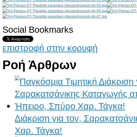
Social Bookmarks
AdmirorGallery 4.5.0
, author/s
Vasiljevski
&
Kekeljevic
.
επιστροφή στην κορυφή
Ροή Άρθρων
Διάκριση για τον, Σαρακατσάν
Χαρ. Τάγκα!