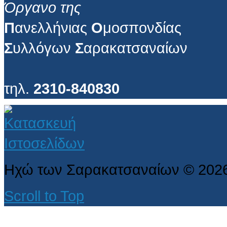
Όργανο της
Π
ανελλήνιας
Ο
μοσπονδίας
Σ
υλλόγων
Σ
αρακατσαναίων
τηλ.
2310-840830
Ηχώ των Σαρακατσαναίων
©
202
Scroll to Top