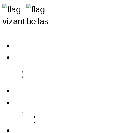
Αρχική
Αρθρογραφία
Τελευταία Νέα
Νέα Συλλόγων
Γενικά Άρθρα
Ειδήσεις - Σχόλια - Κοινωνικά
Ιστορίες Ζωής
Π.Ο.Σ.Σ.
Ιστορία Π.Ο.Σ.Σ.
Ιστορικό Ίδρυσης Π.Ο.Σ.Σ.
Βιογραφικό Π.Ο.Σ.Σ.
Χορηγοί