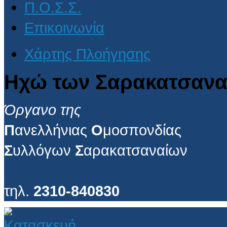
Π.Ο.Σ.Σ.
Επικοινωνία
Χάρτης Πλοήγησης
Ηχώ των Σαρακατσανα
Όργανο της
Π
ανελλήνιας
Ο
μοσπονδίας
Σ
υλλόγων
Σ
αρακατσαναίων
τηλ.
2310-840830