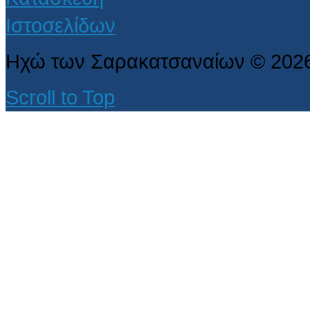
Ηχώ των Σαρακατσαναίων
©
202
Scroll to Top