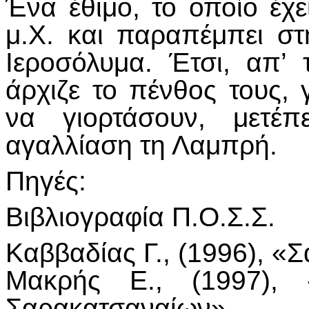
Ένα έθιμο, το οποίο έχε
μ.Χ. και παραπέμπει σ
Ιεροσόλυμα. Έτσι, απ’
άρχιζε το πένθος τους,
να γιορτάσουν, μετέπ
αγαλλίαση τη Λαμπρή.
Πηγές:
Βιβλιογραφία Π.Ο.Σ.Σ.
Καββαδίας Γ., (1996), «
Μακρής Ε., (1997),
Σαρακατσαναίων»