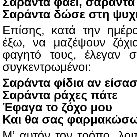
Σαράντα φάει, σαράντα 
Σαράντα δώσε στη ψυχ
Επίσης, κατά την ημέρα
έξω, να μαζέψουν ζόχι
φαγητό τους, έλεγαν σ
συγκεντρωμένοι:
Σαράντα φίδια αν είσασ
Σαράντα ράχες πάτε
Έφαγα το ζόχο μου
Και θα σας φαρμακώσω
Μ’ αυτόν τον τρόπο, λο