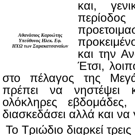
και, γεν
περίοδος 
προετοι
Αθανάσιος Καρυώτης
προκειμέν
Υπεύθυνος Ηλεκ. Εφ.
ΗΧΩ των Σαρακατσαναίων
και την Α
Έτσι, λοιπ
στο πέλαγος της Μεγ
πρέπει να νηστέψει 
ολόκληρες εβδομάδες,
διασκεδάσει αλλά και να 
Το Τριώδιο διαρκεί τρεις