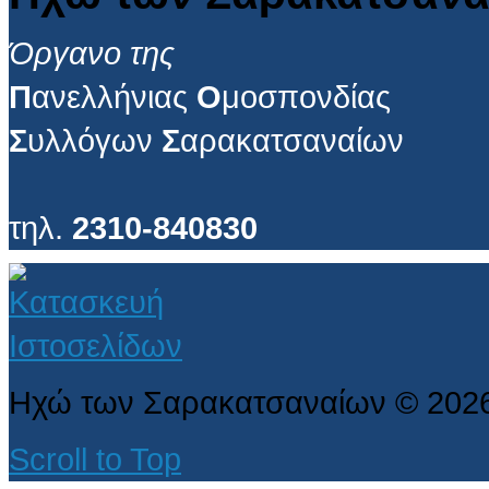
Όργανο της
Π
ανελλήνιας
Ο
μοσπονδίας
Σ
υλλόγων
Σ
αρακατσαναίων
τηλ.
2310-840830
Ηχώ των Σαρακατσαναίων
©
202
Scroll to Top