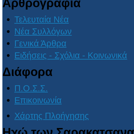
Αρθρογραφία
Τελευταία Νέα
Νέα Συλλόγων
Γενικά Άρθρα
Ειδήσεις - Σχόλια - Κοινωνικά
Διάφορα
Π.Ο.Σ.Σ.
Επικοινωνία
Χάρτης Πλοήγησης
Ηχώ των Σαρακατσανα