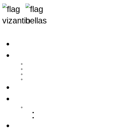
Αρχική
Αρθρογραφία
Τελευταία Νέα
Νέα Συλλόγων
Γενικά Άρθρα
Ειδήσεις - Σχόλια - Κοινωνικά
Ιστορίες Ζωής
Π.Ο.Σ.Σ.
Ιστορία Π.Ο.Σ.Σ.
Ιστορικό Ίδρυσης Π.Ο.Σ.Σ.
Βιογραφικό Π.Ο.Σ.Σ.
Χορηγοί