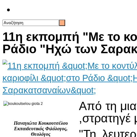
Επικοινωνία
11η εκπομπή "Με το κον
Ράδιο "Ηχώ των Σαρα
Από τη μια
,στρατηγέ 
Παναγιώτα Κουκουτσέλου
Εκπαιδευτικός Φιλόλογος,
"Τη λευτε
Θεολόγος