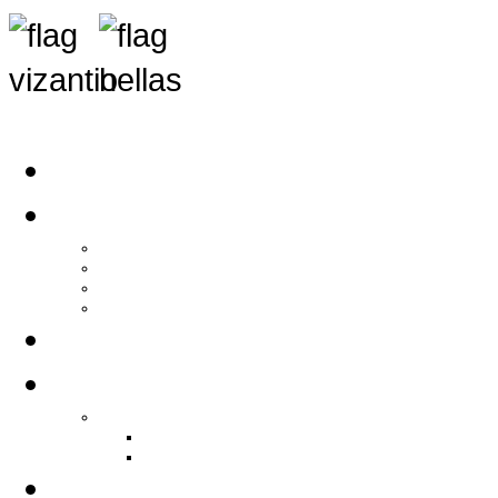
Αρχική
Αρθρογραφία
Τελευταία Νέα
Νέα Συλλόγων
Γενικά Άρθρα
Ειδήσεις - Σχόλια - Κοινωνικά
Ιστορίες Ζωής
Π.Ο.Σ.Σ.
Ιστορία Π.Ο.Σ.Σ.
Ιστορικό Ίδρυσης Π.Ο.Σ.Σ.
Βιογραφικό Π.Ο.Σ.Σ.
Χορηγοί