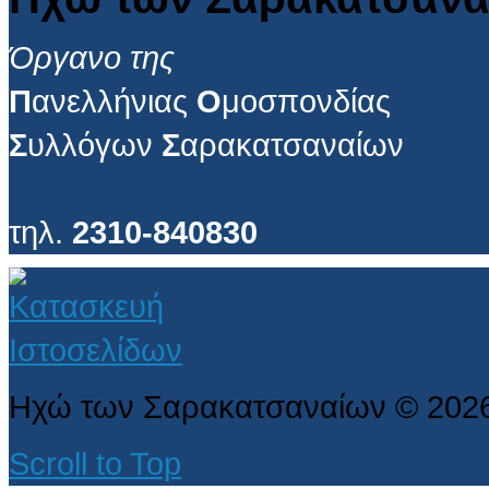
Όργανο της
Π
ανελλήνιας
Ο
μοσπονδίας
Σ
υλλόγων
Σ
αρακατσαναίων
τηλ.
2310-840830
Ηχώ των Σαρακατσαναίων
©
202
Scroll to Top