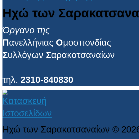
Ηχώ των Σαρακατσανα
Όργανο της
Π
ανελλήνιας
Ο
μοσπονδίας
Σ
υλλόγων
Σ
αρακατσαναίων
τηλ.
2310-840830
Ηχώ των Σαρακατσαναίων
©
202