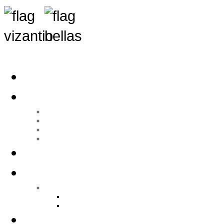
Αρχική
Αρθρογραφία
Τελευταία Νέα
Νέα Συλλόγων
Γενικά Άρθρα
Ειδήσεις - Σχόλια - Κοινωνικά
Ιστορίες Ζωής
Π.Ο.Σ.Σ.
Ιστορία Π.Ο.Σ.Σ.
Ιστορικό Ίδρυσης Π.Ο.Σ.Σ.
Βιογραφικό Π.Ο.Σ.Σ.
Χορηγοί