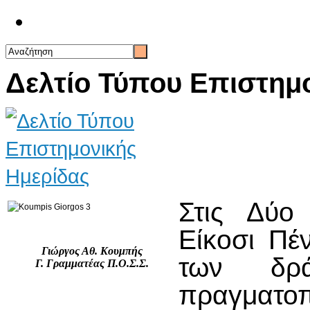
Επικοινωνία
Δελτίο Τύπου Επιστημ
Στις Δύο
Είκοσι Πέν
Γιώργος Αθ. Κουμπής
των δρ
Γ. Γραμματέας Π.Ο.Σ.Σ.
πραγματ