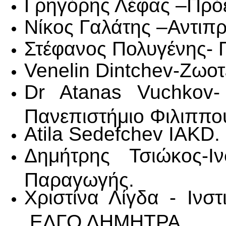
Γρηγόρης Λέφας –Πρόε
Νίκος Γαλάτης –Αντιπ
Στέφανος Πολυγένης- 
Venelin Dintchev-Ζωοτ
Dr Atanas Vuchkov-
Πανεπιστήμιο Φιλιππο
Atila Sedefchev IAKD.
Δημήτρης Τσιώκος-Ιν
Παραγωγής.
Χριστίνα Λίγδα - Ινσ
,ΕΛΓΟ ΔΗΜΗΤΡΑ .