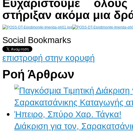
Ευχαριστούμε όλου
στήριξαν ακόμα μια δρ
Social Bookmarks
AdmirorGallery 4.5.0
, author/s
Vasiljevski
&
Kekeljevic
.
επιστροφή στην κορυφή
Ροή Άρθρων
Διάκριση για τον, Σαρακατσάν