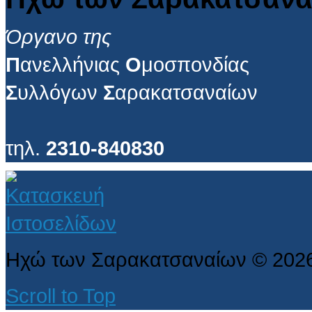
Όργανο της
Π
ανελλήνιας
Ο
μοσπονδίας
Σ
υλλόγων
Σ
αρακατσαναίων
τηλ.
2310-840830
Ηχώ των Σαρακατσαναίων
©
202
Scroll to Top