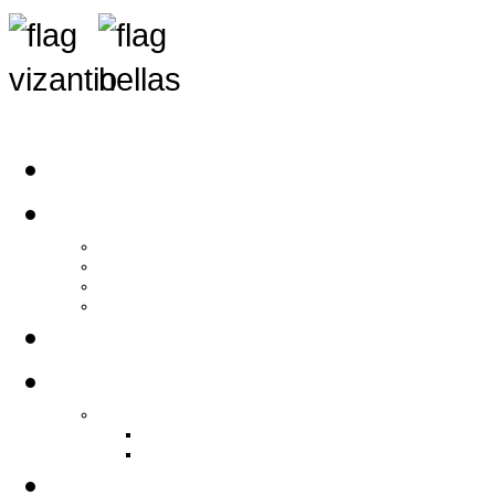
Αρχική
Αρθρογραφία
Τελευταία Νέα
Νέα Συλλόγων
Γενικά Άρθρα
Ειδήσεις - Σχόλια - Κοινωνικά
Ιστορίες Ζωής
Π.Ο.Σ.Σ.
Ιστορία Π.Ο.Σ.Σ.
Ιστορικό Ίδρυσης Π.Ο.Σ.Σ.
Βιογραφικό Π.Ο.Σ.Σ.
Χορηγοί