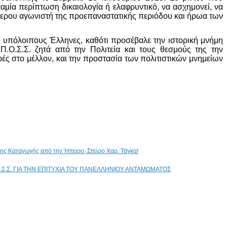
καμία περίπτωση δικαιολογία ή ελαφρυντικό, να ασχημονεί, να
ιότερου αγωνιστή της προεπαναστατικής περιόδου και ήρωα των
 υπόλοιπους Έλληνες, καθότι προσέβαλε την ιστορική μνήμη
.Ο.Σ.Σ. ζητά από την Πολιτεία και τους θεσμούς της την
ς στο μέλλον, και την προστασία των πολιτιστικών μνημείων
ικης Καταγωγής από την Ήπειρο, Σπύρο Χαρ. Τάγκα!
.Σ.Σ. ΓΙΑ ΤΗΝ ΕΠΙΤΥΧΙΑ ΤΟΥ ΠΑΝΕΛΛΗΝΙΟΥ ΑΝΤΑΜΩΜΑΤΟΣ