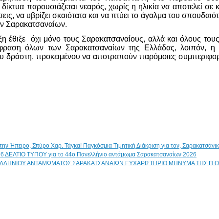
δίκτυα παρουσιάζεται νεαρός, χωρίς η ηλικία να αποτελεί σε 
σεις, να υβρίζει σκαιότατα και να πτύει το άγαλμα του σπουδα
ν Σαρακατσαναίων.
 έθιξε όχι μόνο τους Σαρακατσαναίους, αλλά και όλους τους
φραση όλων των Σαρακατσαναίων της Ελλάδας, λοιπόν, η Π
ου δράστη, προκειμένου να αποτραπούν παρόμοιες συμπεριφορέ
Παγκόσμια Τιμητική Διάκριση για τον, Σαρακατσάν
ΔΕΛΤΙΟ ΤΥΠΟΥ για το 44ο Πανελλήνιο αντάμωμα Σαρακατσαναίων 2026
ΕΥΧΑΡΙΣΤΗΡΙΟ ΜΗΝΥΜΑ ΤΗΣ Π.Ο