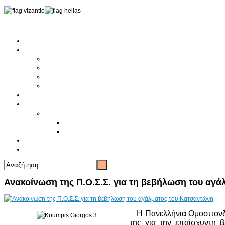
Αρχική
Αρθρογραφία
Τελευταία Νέα
Νέα Συλλόγων
Γενικά Άρθρα
Ειδήσεις - Σχόλια - Κοινωνικά
Ιστορίες Ζωής
Π.Ο.Σ.Σ.
Ιστορία Π.Ο.Σ.Σ.
Ιστορικό Ίδρυσης Π.Ο.Σ.Σ.
Βιογραφικό Π.Ο.Σ.Σ.
Χορηγοί
Επικοινωνία
Ανακοίνωση της Π.Ο.Σ.Σ. για τη βεβήλωση του αγ
Η Πανελλήνια Ομοσπονδία 
της για την επαίσχυντη 