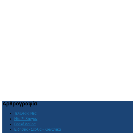
Αρθρογραφία
Τελευταία Νέα
Νέα Συλλόγων
Γενικά Άρθρα
Ειδήσεις - Σχόλια - Κοινωνικά