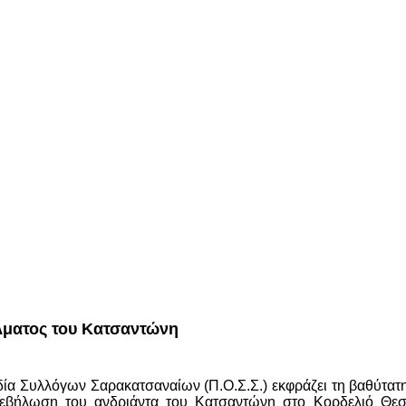
άλματος του Κατσαντώνη
Συλλόγων Σαρακατσαναίων (Π.Ο.Σ.Σ.) εκφράζει τη βαθύτατη θ
βεβήλωση του ανδριάντα του Κατσαντώνη στο Κορδελιό Θεσ