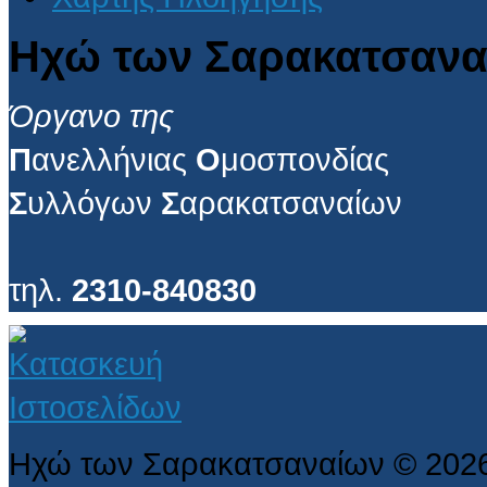
Ηχώ των Σαρακατσανα
Όργανο της
Π
ανελλήνιας
Ο
μοσπονδίας
Σ
υλλόγων
Σ
αρακατσαναίων
τηλ.
2310-840830
Ηχώ των Σαρακατσαναίων
©
202