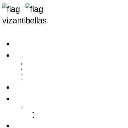
Αρχική
Αρθρογραφία
Τελευταία Νέα
Νέα Συλλόγων
Γενικά Άρθρα
Ειδήσεις - Σχόλια - Κοινωνικά
Ιστορίες Ζωής
Π.Ο.Σ.Σ.
Ιστορία Π.Ο.Σ.Σ.
Ιστορικό Ίδρυσης Π.Ο.Σ.Σ.
Βιογραφικό Π.Ο.Σ.Σ.
Χορηγοί