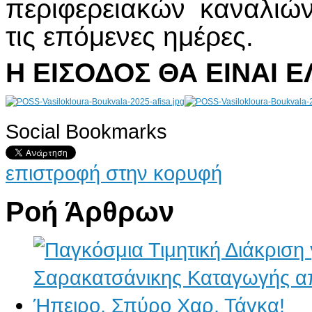
περιφερειακών καναλιώ
τις επόμενες ημέρες.
Η ΕΙΣΟΔΟΣ ΘΑ ΕΙΝΑΙ 
Social Bookmarks
AdmirorGallery 4.5.0
, author/s
Vasiljevski
&
Kekeljevic
.
επιστροφή στην κορυφή
Ροή Άρθρων