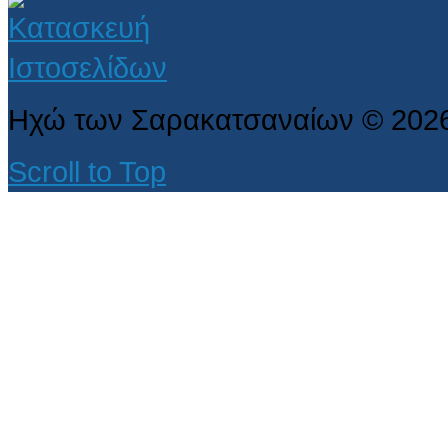
Ηχώ των Σαρακατσαναίων
©
202
Scroll to Top