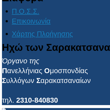
Π.Ο.Σ.Σ.
Επικοινωνία
Χάρτης Πλοήγησης
Ηχώ των Σαρακατσανα
Όργανο της
Π
ανελλήνιας
Ο
μοσπονδίας
Σ
υλλόγων
Σ
αρακατσαναίων
τηλ.
2310-840830