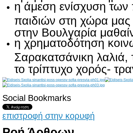
η άμεση ενίσχυση των
παιδιών στη χώρα μας 
στην Βουλγαρία μαθαί
η χρηματοδότηση κοιν
Σαρακατσάνικη λαλιά, 
το τρίπτυχο χορός- τρα
Social Bookmarks
AdmirorGallery 4.5.0
, author/s
Vasiljevski
&
Kekeljevic
.
επιστροφή στην κορυφή
Ροή Άρθρων