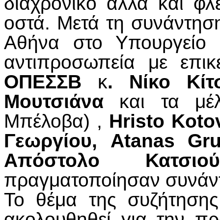
διαχρονικό αλλά και φλ
οστά. Μετά τη συνάντη
Αθήνα στο Υπουργείο 
αντιπροσωπεία με επι
ΟΠΕΣΣΒ
κ
. Νίκο Κίτ
Μουτσιάνα
και τα μ
Μπέλοβα) ,
Hristo Koto
Γεωργίου,
Atanas Gr
Απόστολο Κατσιού
πραγματοποίησαν συνάντ
Το θέμα της συζήτησης
ακολουθηθεί για την π