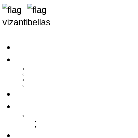
Αρχική
Αρθρογραφία
Τελευταία Νέα
Νέα Συλλόγων
Γενικά Άρθρα
Ειδήσεις - Σχόλια - Κοινωνικά
Ιστορίες Ζωής
Π.Ο.Σ.Σ.
Ιστορία Π.Ο.Σ.Σ.
Ιστορικό Ίδρυσης Π.Ο.Σ.Σ.
Βιογραφικό Π.Ο.Σ.Σ.
Χορηγοί