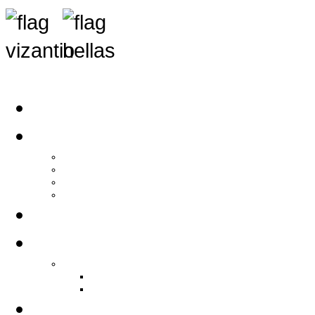
Αρχική
Αρθρογραφία
Τελευταία Νέα
Νέα Συλλόγων
Γενικά Άρθρα
Ειδήσεις - Σχόλια - Κοινωνικά
Ιστορίες Ζωής
Π.Ο.Σ.Σ.
Ιστορία Π.Ο.Σ.Σ.
Ιστορικό Ίδρυσης Π.Ο.Σ.Σ.
Βιογραφικό Π.Ο.Σ.Σ.
Χορηγοί