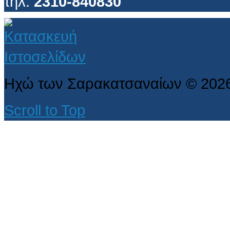
τηλ.
2310-840830
Ηχώ των Σαρακατσαναίων
©
202
Scroll to Top