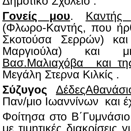
Δημοτικό Σχολείο .
Γονείς μου
.
Καντής
(Φλωρο-Καντής, που ή
Σκοτούσα Σερρών) και
Μαργιούλα) και 
Βασ.Μαλιαχόβα και τη
Μεγάλη Στερνα Κιλκίς .
Σύζυγος
ΔέδεςΑθανάσι
Παν/μιο Ιωαννίνων και 
Φοίτησα στο Β΄Γυμνάσιο 
με τιμητικές διακρίσεις 