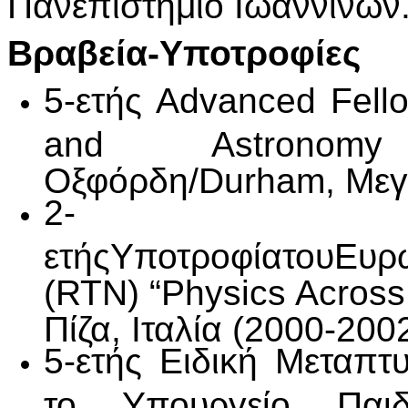
Πανεπιστήμιο Ιωαννίνων
Βραβεία-Υποτροφίες
5-ετής Advanced Fello
and Astronomy
Οξφόρδη/Durham, Μεγά
2-
ετήςΥποτροφίατουΕυρ
(RTN) “Physics Across 
Πίζα, Ιταλία (2000-2002
5-ετής Ειδική Μεταπ
το Υπουργείο Παιδ