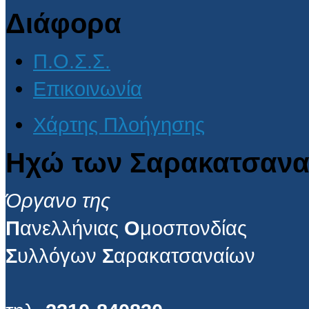
Διάφορα
Π.Ο.Σ.Σ.
Επικοινωνία
Χάρτης Πλοήγησης
Ηχώ των Σαρακατσανα
Όργανο της
Π
ανελλήνιας
Ο
μοσπονδίας
Σ
υλλόγων
Σ
αρακατσαναίων