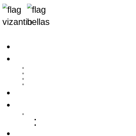
Αρχική
Αρθρογραφία
Τελευταία Νέα
Νέα Συλλόγων
Γενικά Άρθρα
Ειδήσεις - Σχόλια - Κοινωνικά
Ιστορίες Ζωής
Π.Ο.Σ.Σ.
Ιστορία Π.Ο.Σ.Σ.
Ιστορικό Ίδρυσης Π.Ο.Σ.Σ.
Βιογραφικό Π.Ο.Σ.Σ.
Χορηγοί