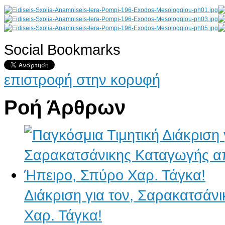
Social Bookmarks
AdmirorGallery 4.5.0
, author/s
Vasiljevski
&
Kekeljevic
.
επιστροφή στην κορυφή
Ροή Άρθρων
Διάκριση για τον, Σαρακατσάν
Χαρ. Τάγκα!