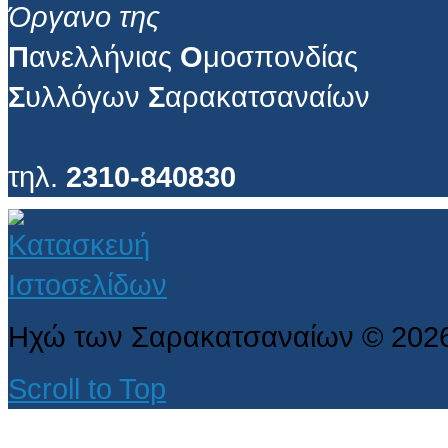
Όργανο της
Π
ανελλήνιας
Ο
μοσπονδίας
Σ
υλλόγων
Σ
αρακατσαναίων
τηλ.
2310-840830
Ηχώ των Σαρακατσαναίων
©
202
Scroll to Top