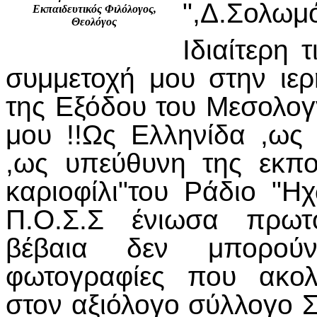
",Δ.Σολωμό
Εκπαιδευτικός Φιλόλογος,
Θεολόγος
Ιδιαίτερη 
συμμετοχή μου στην ιε
της Εξόδου του Μεσολογ
μου !!Ως Ελληνίδα ,ως
,ως υπεύθυνη της εκπο
καριοφίλι"του Ράδιο "
Π.Ο.Σ.Σ ένιωσα πρωτ
βέβαια δεν μπορού
φωτογραφίες που ακολ
στον αξιόλογο σύλλογο 