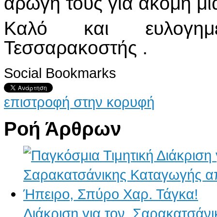
αρωγή τους για ακόμη μι
Καλό και ευλογημ
Τεσσαρακοστής .
Social Bookmarks
επιστροφή στην κορυφή
Ροή Άρθρων
Διάκριση για τον, Σαρακατσάν