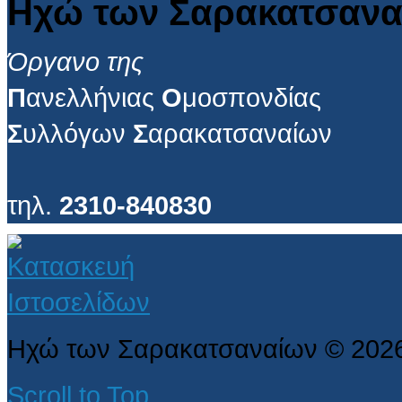
Ηχώ των Σαρακατσανα
Όργανο της
Π
ανελλήνιας
Ο
μοσπονδίας
Σ
υλλόγων
Σ
αρακατσαναίων
τηλ.
2310-840830
Ηχώ των Σαρακατσαναίων
©
202
Scroll to Top