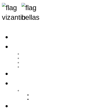
Αρχική
Αρθρογραφία
Τελευταία Νέα
Νέα Συλλόγων
Γενικά Άρθρα
Ειδήσεις - Σχόλια - Κοινωνικά
Ιστορίες Ζωής
Π.Ο.Σ.Σ.
Ιστορία Π.Ο.Σ.Σ.
Ιστορικό Ίδρυσης Π.Ο.Σ.Σ.
Βιογραφικό Π.Ο.Σ.Σ.
Χορηγοί