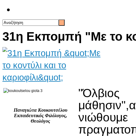
Επικοινωνία
31η Εκπομπή "Με το κον
"Όλβιος 
μάθησιν",α
Παναγιώτα Κουκουτσέλου
νιώθουμε 
Εκπαιδευτικός Φιλόλογος,
Θεολόγος
πραγματο