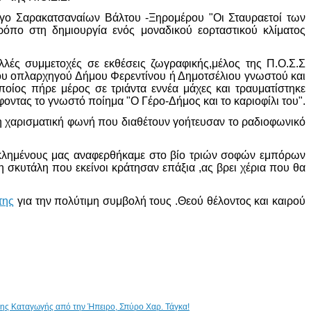
ογο Σαρακατσαναίων Βάλτου -Ξηρομέρου "Οι Σταυραετοί των
όπο στη δημιουργία ενός μοναδικού εορταστικού κλίματος
λλές συμμετοχές σε εκθέσεις ζωγραφικής,μέλος της Π.Ο.Σ.Σ
άνου οπλαρχηγού Δήμου Φερεντίνου ή Δημοτσέλιου γνωστού και
οίος πήρε μέρος σε τριάντα εννέα μάχες και τραυματίστηκε
οντας το γνωστό ποίημα "Ο Γέρο-Δήμος και το καριοφίλι του".
τη χαρισματική φωνή που διαθέτουν γοήτευσαν το ραδιοφωνικό
εκλημένους μας αναφερθήκαμε στο βίο τριών σοφών εμπόρων
 σκυτάλη που εκείνοι κράτησαν επάξια ,ας βρει χέρια που θα
της
για την πολύτιμη συμβολή τους .Θεού θέλοντος και καιρού
ικης Καταγωγής από την Ήπειρο, Σπύρο Χαρ. Τάγκα!