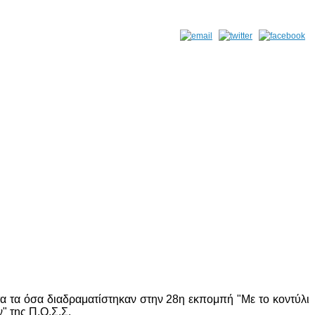
 τα όσα διαδραματίστηκαν στην 28η εκπομπή "Με το κοντύλι
" της Π.Ο.Σ.Σ.