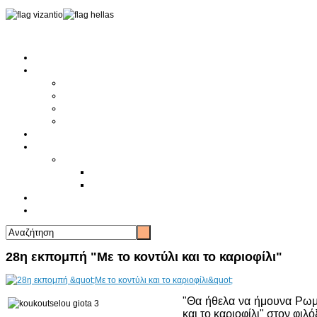
Αρχική
Αρθρογραφία
Τελευταία Νέα
Νέα Συλλόγων
Γενικά Άρθρα
Ειδήσεις - Σχόλια - Κοινωνικά
Ιστορίες Ζωής
Π.Ο.Σ.Σ.
Ιστορία Π.Ο.Σ.Σ.
Ιστορικό Ίδρυσης Π.Ο.Σ.Σ.
Βιογραφικό Π.Ο.Σ.Σ.
Χορηγοί
Επικοινωνία
28η εκπομπή "Με το κοντύλι και το καριοφίλι"
"Θα ήθελα να ήμουνα Ρωμ
και το καριοφίλι" στον φι