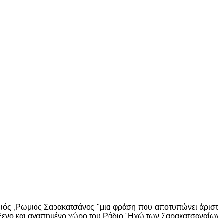
ιός ,Ρωμιός Σαρακατσάνος "μια φράση που αποτυπώνει άριστα
λόξενο και αγαπημένο χώρο του Ράδιο "Ηχώ των Σαρακατσαναίων