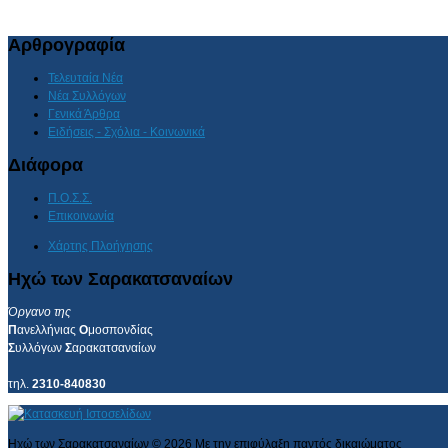
Αρθρογραφία
Τελευταία Νέα
Νέα Συλλόγων
Γενικά Άρθρα
Ειδήσεις - Σχόλια - Κοινωνικά
Διάφορα
Π.Ο.Σ.Σ.
Επικοινωνία
Χάρτης Πλοήγησης
Ηχώ των Σαρακατσαναίων
Όργανο της
Π
ανελλήνιας
Ο
μοσπονδίας
Σ
υλλόγων
Σ
αρακατσαναίων
τηλ.
2310-840830
Ηχώ των Σαρακατσαναίων
©
2026
Με την επιφύλαξη παντός δικαιώματος