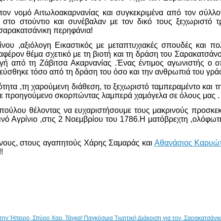
 τον νομό Αιτωλοακαρνανίας και συγκεκριμένα από τον σύλλ
το στούντιο και συνέβαλαν με τον δικό τους ξεχωριστό τρ
 σαρακατσάνικη περηφάνια!
νου ,αξιόλογη Εικαστικός με μεταπτυχιακές σπουδές και πο
ιαφέρον θέμα σχετικό με τη βιοτή και τη δράση του Σαρακατσ
ή από τη Ζάβιτσα Ακαρνανίας .Ένας έντιμος αγωνιστής ο οπ
εύσθηκε τόσο από τη δράση του όσο και την ανθρωπιά του γράφ
τητα ,τη χαρούμενη διάθεση, το ξεχωριστό ταμπεραμέντο και 
θε προηγούμενο σκορπώντας λαμπερά χαμόγελα σε όλους μας .
οπούλου θέλοντας να ευχαριστήσουμε τους μακρινούς προσκ
ό Αγρίνιο ,στις 2 Νοεμβρίου του 1786.Η ματόβρεχτη ,ολόφωτη
μένους, στους αγαπητούς Χάρης Σαμαράς και
Αθανάσιος Καρυώ
!
Παγκόσμια Τιμητική Διάκριση για τον, Σαρακατσάν