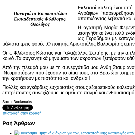
Εκλεκτοί καλεσμένοι από
Αγράφων "παρευρέθησαν σ
Παναγιώτα Κουκουτσέλου
αποπνέοντας λεβεντιά και
Εκπαιδευτικός Φιλόλογος,
Θεολόγος
Η αγαπητή Μαρία Φερεντί
,εισηγήθηκε ένα πολύ ενδ
ως Γεροδήμου με καταγωγ
μάλιστα τρεις φορές .Ο ποιητής Αριστοτέλης Βαλαωρίτης εμπν
Οι κ. Φλώτσιος Κώστας και Γαλαζούλας Σωτήρης, με την απλό
κοινό .Τα συγκινητικά μηνύματα των ακροατών ξεπέρασαν κά
Από την πλευρά μου με τη συνεργάτιδα μου Ανθή Σταυριαν
,Νεομαρτύρων που έχυσαν το αίμα τους στο Βραχώρι ,σημεριν
την κρατήσουν με πιστότητα και ανδρεία !
Πολλές και εγκάρδιες ευχαριστίες στους εξαιρετικούς καλεσ
επιτρέποντος συνεχίζουμε με αμείωτο παλμό και ενθουσιασμό!
Social Bookmarks
επιστροφή στην κορυφή
Ροή Άρθρων