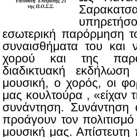
Υπεύθυνη Επιτροπής΄21
Σαρακατσ
της Π.Ο.Σ.Σ.
υπηρετή
εσωτερική παρόρμηση τ
συναισθήματα του και 
χορού και της παρά
διαδικτυακή εκδήλωση
μουσική, ο χορός, οι φο
μας κουλτούρα , «είχαν τ
συνάντηση. Συνάντηση
προάγουν τον πολιτισμό
μουσική μας. Απίστευτη