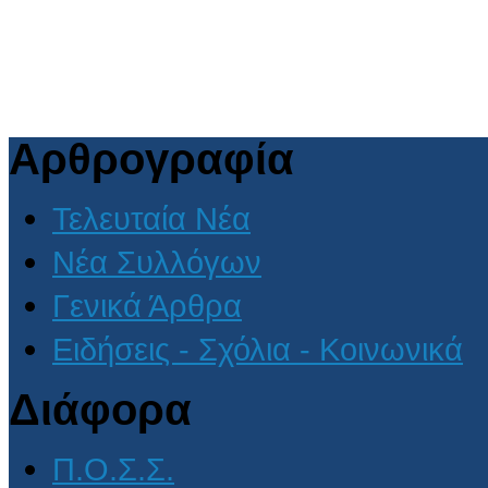
Αρθρογραφία
Τελευταία Νέα
Νέα Συλλόγων
Γενικά Άρθρα
Ειδήσεις - Σχόλια - Κοινωνικά
Διάφορα
Π.Ο.Σ.Σ.