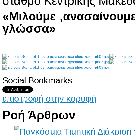
σταθμό Κεντρικής Μακεδ
«Μιλούμε ,ανασαίνουμε
γλώσσα»
Social Bookmarks
AdmirorGallery 4.5.0
, author/s
Vasiljevski
&
Kekeljevic
.
επιστροφή στην κορυφή
Ροή Άρθρων