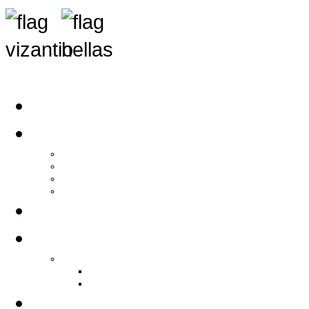
Αρχική
Αρθρογραφία
Τελευταία Νέα
Νέα Συλλόγων
Γενικά Άρθρα
Ειδήσεις - Σχόλια - Κοινωνικά
Ιστορίες Ζωής
Π.Ο.Σ.Σ.
Ιστορία Π.Ο.Σ.Σ.
Ιστορικό Ίδρυσης Π.Ο.Σ.Σ.
Βιογραφικό Π.Ο.Σ.Σ.
Χορηγοί