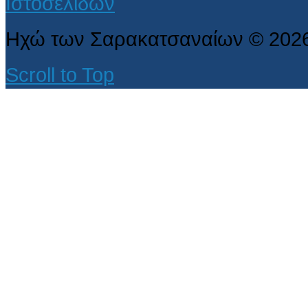
Ηχώ των Σαρακατσαναίων
©
202
Scroll to Top