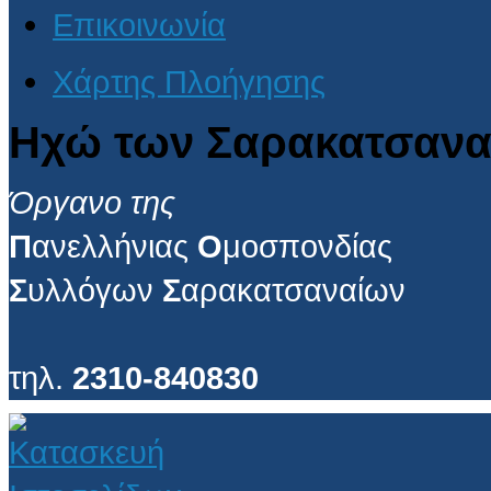
Επικοινωνία
Χάρτης Πλοήγησης
Ηχώ των Σαρακατσανα
Όργανο της
Π
ανελλήνιας
Ο
μοσπονδίας
Σ
υλλόγων
Σ
αρακατσαναίων
τηλ.
2310-840830