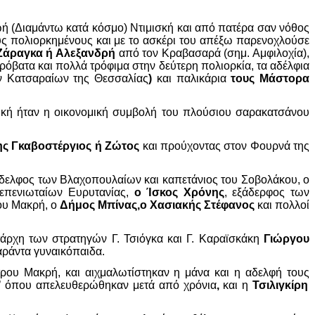
ωή (Διαμάντω κατά κόσμο) Ντιμισκή και από πατέρα σαν νόθος
ς πολιορκημένους και με το ασκέρι του απέξω παρενοχλούσε
Ζάραγκα ή Αλεξανδρή
από τον Κραβασαρά (σημ. Αμφιλοχία),
ρόβατα και πολλά τρόφιμα στην δεύτερη πολιορκία, τα αδέλφια
 Κατσαραίων της Θεσσαλίας
)
και παλικάρια
τους Μάστορα
ική ήταν η οικονομική συμβολή του πλούσιου σαρακατσάνου
ς Γκαβοστέργιος ή Ζώτος
και προύχοντας στον Φουρνά της
άδελφος των Βλαχοπουλαίων και καπετάνιος του Σοβολάκου, ο
επενιωταίων Ευρυτανίας,
ο Ίσκος Χρόνης
, εξάδερφος των
ου Μακρή, ο
Δήμος Μπίνας,ο Χασιακής Στέφανος
και πολλοί
ρχη των στρατηγών Γ. Τσιόγκα και Γ. Καραϊσκάκη
Γιώργου
σαράντα γυναικόπαιδα.
υ Μακρή, και αιχμαλωτίστηκαν η μάνα και η αδελφή τους
’ όπου απελευθερώθηκαν μετά από χρόνια
,
και η
Τσιλιγκίρη