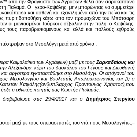
ν** από την Φραγκίστα των Αγράφων θέλει σαν σαρακατσάνο
ωτη Παλαμά. Ο γερο-Καψάλης, μην μπορώντας να συμμετέχει
αικόπαιδα και ασθενή και εξαντλημένα από την πείνα και τις
ύλες πυριτιδαποθήκη κάτω από τον προμαχώνα του Μπότσαρη
όταν οι μανιασμένοι Τούρκοι εισέβαλαν στην πόλη, ο Καψάλης,
ους τους παραβρισκόμενους και αλλά και πολλούς εχθρούς
επέστρεψαν στο Μεσολόγγι μετά από χρόνια
.
μερα Καψαλαίικα των Αγράφων) μαζί με τους
Ζαρκαδαίους και
την Αλεξάνδρα, κόρη του δασκάλου του Γένους και Διευθυντή
αι αργότερα εγκαταστάθηκε στο Μεσολόγγι. Οι απόγονοί του
ρχος Μεσολογγίου και βουλευτής Αιτωλοακαρνανίας και β) ο
 Καπετάν Καψάλης(ανθυπίλαρχος Πραντούνας Χρήστος),που
πήρξε ο εθνικός ποιητής μας Κωστής Παλαμάς.
ε διαβεβαίωσε στις 29/4/2017 και ο
Δημήτριος Στεργίου
 αυτοί μαζί με τους υπερασπιστές του ντόπιους Μεσολογγίτες–