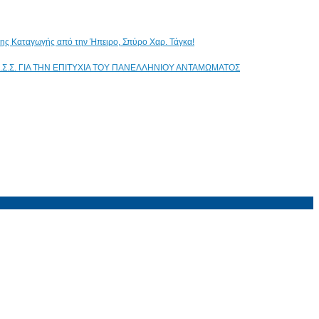
ικης Καταγωγής από την Ήπειρο, Σπύρο Χαρ. Τάγκα!
.Σ.Σ. ΓΙΑ ΤΗΝ ΕΠΙΤΥΧΙΑ ΤΟΥ ΠΑΝΕΛΛΗΝΙΟΥ ΑΝΤΑΜΩΜΑΤΟΣ