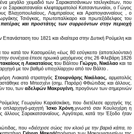
 ένα μεγάλο χειμαδιό των Σαρακατσάνικων τσελιγκάτων, που
ν οι Σαρακατσαναίοι κλεφταρματολοί Κατσαντωναίοι, ο Γώγος
τους Βλαχοπουλαίους, Λαμπραίους και Αραπογιανναίους , ο
ωργάκης Τσιόγκας, πρωτοπαλίκαρο και πρωτεξάδελφος του
 πατέρας και προστάτης των συρρεόντων στην περιοχή
 Επανάσταση του 1821 και ιδιαίτερα στην Δυτική Ρούμελη και
του κατά τον Κασομούλη «έως 80 εσύγκειτο (αποτελούνταν)
ι στην συνέχεια έπεσε ηρωικά μαχόμενος στις 26 Φλεβάρη 1826
ακαίους η Λιακαταίους τ
ου Βάλτου
Γιώργο, Νικόλαο
και τα
αρχηγό με τον βαθμό υποχιλίαρχου από τον Βάλτο .
ηγόρη Λιακατά στρατηγός
Στουρνάρης Νικόλαος,
αρματολός
στάθηκε στο Μπεσχένι (σημ. Παρόρι) Φθιώτιδας και άλλους.
ών του, των
αδελφών Μακρυγένη
, προγόνων των σημερινών
 Ρούμελης Γεωργίου Καραϊσκάκη, που διετέλεσε αρχηγός της
ίο οπλαρχηγό-μαχητή
Ίσκο Χρόνη
,γνωστό σαν Κουλοχέρη η
άλλους Σαρακατσαναίους. Αργότερα, κατά την Έξοδο ήταν
ιώτιδας, που «
διέσχισε σώος τον κλοιό με την βαριά κάπα, το
 καπετάνιο
Γιάννη Μακρή(
πρόγονο των Μακρυγιανναίων της