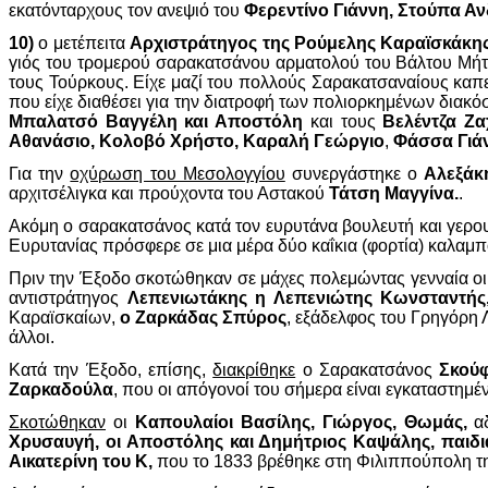
εκατόνταρχους τον ανεψιό του
Φερεντίνο Γιάννη, Στούπα Α
10)
ο μετέπειτα
Αρχιστράτηγος της Ρούμελης
Καραϊσκάκης
γιός του τρομερού σαρακατσάνου αρματολού του Βάλτου Μήτ
τους Τούρκους. Είχε μαζί του πολλούς Σαρακατσαναίους καπε
που είχε διαθέσει για την διατροφή των πολιορκημένων διακό
Μπαλατσό Βαγγέλη και Αποστόλη
και τους
Βελέντζα Ζα
Αθανάσιο, Κολοβό Χρήστο, Καραλή Γεώργιο
,
Φάσσα Γιά
Για την
οχύρωση του Μεσολογγίου
συνεργάστηκε ο
Αλεξάκ
αρχιτσέλιγκα και προύχοντα του Αστακού
Τάτση Μαγγίνα.
.
Ακόμη ο σαρακατσάνος κατά τον ευρυτάνα βουλευτή και γερο
Ευρυτανίας πρόσφερε σε μια μέρα δύο καΐκια (φορτία) καλαμπ
Πριν την Έξοδο σκοτώθηκαν σε μάχες πολεμώντας γενναία ο
αντιστράτηγος
Λεπενιωτάκης η Λεπενιώτης Κωνσταντή
Καραϊσκαίων,
ο Ζαρκάδας Σπύρος
, εξάδελφος του Γρηγόρη 
άλλοι.
Κατά την Έξοδο, επίσης,
διακρίθηκε
ο Σαρακατσάνος
Σκού
Ζαρκαδούλα
, που οι απόγονοί του σήμερα είναι εγκαταστημέ
Σκοτώθηκαν
οι
Καπουλαίοι Βασίλης, Γιώργος, Θωμάς,
αδ
Χρυσαυγή, οι Αποστόλης και Δημήτριος Καψάλης, παιδι
Αικατερίνη του Κ,
που το 1833 βρέθηκε στη Φιλιππούπολη τ