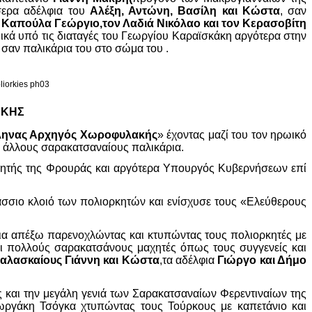
σερα αδέλφια του
Αλέξη, Αντώνη, Βασίλη και Κώστα
, σαν
 Καπούλα Γεώργιο,τον Λαδιά Νικόλαο και τον Κερασοβίτη
ά υπό τις διαταγές του Γεωργίου Καραϊσκάκη αργότερα στην
σαν παλικάρια του στο σώμα του .
ΑΚΗΣ
ηνας Αρχηγός Χωροφυλακής
» έχοντας μαζί του τον ηρωικό
 άλλους σαρακατσαναίους παλικάρια.
ωρητής της Φρουράς και αργότερα Υπουργός Κυβερνήσεων επί
άσσιο κλοιό των πολιορκητών και ενίσχυσε τους «Ελεύθερους
εια απέξω παρενοχλώντας και κτυπώντας τους πολιορκητές με
 πολλούς σαρακατσάνους μαχητές όπως τους συγγενείς και
παλασκαίους Γιάννη και Κώστα
,τα αδέλφια
Γιώργο και Δήμο
και την μεγάλη γενιά των Σαρακατσαναίων Φερεντιναίων της
ιωργάκη Τσόγκα χτυπώντας τους Τούρκους με καπετάνιο και