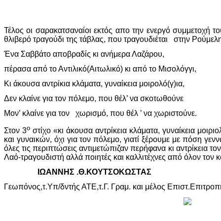
Τέλος οι σαρακατσαναίοι εκτός απο την ενεργό συμμετοχή 
θλιβερό τραγούδι της τάβλας, που τραγουδιέται στην Ρούμελη
Ένα Σαββάτο αποβραδίς κι ανήμερα Λαζάρου,
πέρασα από το Αντιλικό(Αιτωλικό) κι από το Μισολόγγι,
Κι άκουσα αντρίκια κλάματα, γυναίκεια μοιρολό(γ)ια,
Δεν κλαίνε για τον πόλεμο, που θέλ’ να σκοτωθούνε
Μον’ κλαίνε για τον χωρισμό, που θέλ ’ να χωριστούνε.
ο
Στον 3
στίχο «κι άκουσα αντρίκεια κλάματα, γυναίκεια μοιρ
και γυναικών, όχι για τον πόλεμο, γιατί ξέρουμε με πόση γε
όλες τις περιπτώσεις αντιμετώπιζαν περήφανα κι αντρίκεια τ
Λαό-τραγουδιστή αλλά ποιητές και καλλιτέχνες από όλον τον
ΙΩΑΝΝΗΣ .Θ.ΚΟΥΤΣΟΚΩΣΤΑΣ
Γεωπόνος,τ.Υπ/δντής ΑΤΕ,τ.Γ. Γραμ. και μέλος Επιστ.Επιτροπ