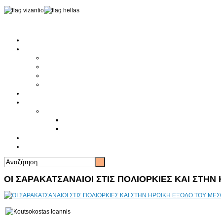
Αρχική
Αρθρογραφία
Τελευταία Νέα
Νέα Συλλόγων
Γενικά Άρθρα
Ειδήσεις - Σχόλια - Κοινωνικά
Ιστορίες Ζωής
Π.Ο.Σ.Σ.
Ιστορία Π.Ο.Σ.Σ.
Ιστορικό Ίδρυσης Π.Ο.Σ.Σ.
Βιογραφικό Π.Ο.Σ.Σ.
Χορηγοί
Επικοινωνία
ΟΙ ΣΑΡΑΚΑΤΣΑΝΑΙΟΙ ΣΤΙΣ ΠΟΛΙΟΡΚΙΕΣ ΚΑΙ ΣΤΗ