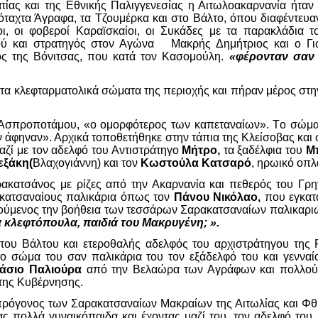
τίας και της Εθνικής Παλιγγενεσίας η Αιτωλοακαρνανία ήταν
όταχτα Άγραφα, τα Τζουμέρκα και στο Βάλτο, όπου διαφέντευα
οι, οι φοβεροί Καραϊσκαίοι, οι Συκάδες με τα παρακλάδια 
ού και στρατηγός στον Αγώνα Μακρής Δημήτριος και ο Γι
ός της Βόνιτσας, που κατά τον Κασομούλη.
«φέρονταν σαν
α κλεφταρματολικά σώματα της περιοχής και πήραν μέρος στην
Ασπροποτάμου, «ο ομορφότερος των καπεταναίων». Tο σώμα 
τον άφηναν». Αρχικά τοποθετήθηκε στην τάπια της Κλείσοβας κα
αζί με τον αδελφό του Αντιστράτηγο
Μήτρο,
τα ξαδέλφια του
Μπ
εξάκη(
Βλαχογιάννη) και τον
Κωστούλα Κατσαρό
, ηρωικό οπλ
ρακατσάνος με ρίζες από την Ακαρνανία και πεθερός του Γρ
κατσαναίους παλικάρια όπως τον
Πάνου Νικόλαο,
που εγκατα
λούμενος την βοήθεια των τεσσάρων Σαρακατσαναίων παλικαρι
ά κλεφτόπουλα, παιδιά του Μακρυγένη; ».
 του Βάλτου και ετεροθαλής αδελφός του αρχιστράτηγου της
ο σώμα του σαν παλικάρια του τον εξάδελφό του και γεννα
τάσιο Παλιούρα
από την Βελαώρα των Αγράφων και πολλούς 
 της Κυβέρνησης.
πρόγονος των Σαρακατσαναίων Μακραίων της Αιτωλίας και Φθ
ς πολλά γυναικόπαιδα και έχοντας μαζί του, τον αδελφό του