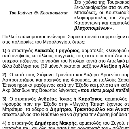
Στα χρόνια της Τουρκοκρα
ξεκαλοκαίριαζαν στα ανυπ
Μπακόλας, οι Κουτελιδαί
Του Ιωάννη Θ. Κουτσοκώστα
κλεφταρματολός του Ζυγ
Κατσαντώνη και αρματολ
βλαχοποιμένων
»
.
Πολλοί επώνυμοι και ανώνυμοι Σαρακατσαναίο συμμετείχαν στ
στις πολιορκίες του Μεσολογγίου, όπως:
1)
.ο στρατηγός
Λιακατάς Γρηγόριος,
αρματολός Κλεινοβού 
από ανεψιούς και άλλους συγγενείς του, οι οποίοι ποτέ δεν 
υπερασπιζόμενος το νησάκι του Ντολμά κοντά στο Αιτωλικό μ
άλλα ξαδέλφια του (39 μόνο Λιακαταίοι μαζί),τον
Αλεξίου η Αλ
2)
. Ο κατά τους Στέφανο Γρανίτσα και Λάζαρο Αρσενίου σα
Ασπροποτάμου και αρχηγός της Φρουράς, με πολλούς Σαρα
Έπεσε ηρωικά μαχόμενος κατά την Έξοδο και μάλιστα επικα
Ακριβάκηδων της Βοιωτίας λέγοντας
«που είστε μωρέ παιδι
3)
. Ο στρατηγός
Ανδρέας Ίσκος ή Καραϊσκος
, αρματολός
Φρουράς πριν την Έξοδο στην «Μεγάλη Τάπια» έχοντας στ
Μπράτιμο, τα αδέρφια
Δημήτριο, Τριαντάφυλλο και Ανασ
απεσταλμένος στο Ναύπλιο για να ζητήσει την άμεση βοήθεια
4) ο στρατηγός
Δημήτριος Μακρής
, αρματολός του Ζυγού, 
γιαταγάνι του και όλη την ασημένια αρματωσιά του»
σώζοντα