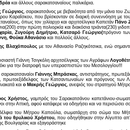
νδρέα
και άλλους σαρακατσαναίους παλικάρια.
 Γεώργιος
, σαρακατσάνος με βεβαιότητα από την μάνα του Ζ
ρου Καραΐσκου, που βρίσκονταν σε διαρκή συνεννόηση με του
ταναίους, όπως τον χιλίαρχο και αρχιτσέλιγκα Καπετάν
Πάνο 
σια(200) στην πρώτη πολιορκία και διακόσια τριάντα(230) γιδοπ
χαρία, Ζυγούρη Δημήτριο, Κατσαρό Γεώργιο(
πρόγονο των
ννη, Φούκα Αθανάσιο
και πολλούς άλλους.
ης Βλαχόπουλος
με τον Αθανασίο Ραζηκότσικα, ενώ σημαντ
υσιαστή Γιάννη Τσιγκόλη αρχιτσέλιγκας των Αγράφων
Λογοθέτη
όκι για την διατροφή των υπερασπιστών του Μεσολογγίου!!!
ι σαρακατσαναίοι
Γιάννης Μπράσκας
, αντιστράτηγος, πρωτεξ
ς,
πρωτοεξάδελφος των Κατσαντωναίων και πρόγονος των Λ
Λιακατά και
ο Μακρής Γεώργιος
, ανεψιός του στρατηγού Μήτρ
φος Χρήστος,
γαμπρός του Σαρακατσάνου καπετάνιου-σωματά
νοι στην Αττική, αφού κατάφερε να οδηγήσει και να περισώσει 
έλφια του Μήτρου Καπούλα, σωματάρχη στο σώμα του Μήτρο
ά του θρυλικού Χρήστου,
που οδηγήθηκαν στην Αίγυπτο απ
ης Βουλγαρίας και εξαγοράστηκε