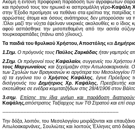
Ακόμη η έντονη προφορική παράδοση των αγραφιωτών σαρακ
και πρόγονό τους τον ηρωικό κι ασπρομάλλη γέρο
-Καψάλη 
στην Έξοδο προτίμησε να πεθάνει στα ερείπια της πατρίδας 
αρρώστιες άτομα και όσους ανάπηρους δεν μπορούσαν να π
.Όλοι μαζί την νύχτα έψελναν νεκρικές ακολουθίες κι ο ίδιο
αφού ασπάσθηκε την μισοπεθαμένη από την ασιτία σύζυγό
τουρκοαραπάδες (πάνω από χίλιους).
Τα παιδιά του θρυλικού Χρήστου, Αποστόλης
και
Δημήτριο
1.Σημ.
Ο πρόγονός τους
Παύλος Ζαρκάδας
ήταν γαμπρός α
2.
Σημ
. Οι πρόγονοί τους
Καψαλαίοι
, συγγενείς του Χρήστου
τους Μαργωναίους
και ξεχείμαζαν στην Αιτωλοακαρνανία. 
των Σχολών των Βραγκιανών κι αργότερα του Μεσολογγίου Π
α) τα εγγόνια του ο
Χρήστος Καψάλης
, έγινε Πρόεδρος 
δισέγγονός του
Δημήτριος Χρ. Καψάλης,
Πρεσβευτής και
σκοτώθηκε σε ενέδρα κομιτατζήδων στις 28/4/1906 στον Βάλτ
3.σημ
.
Επίσης την ίδια μνήμη και παράδοση διατηρούν
Καψάλης
,απόστρατος Ταξίαρχος των ΤΘ Στρατού και επί σει
-----------------------------------------------------------------------------
Την δόξα, λοιπόν, του Μεσολογγίου μοιράζονται και επαυξάνο
Αιτωλοακαρνάνες, Σουλιώτες και λοιπούς Έλληνες από διάφο