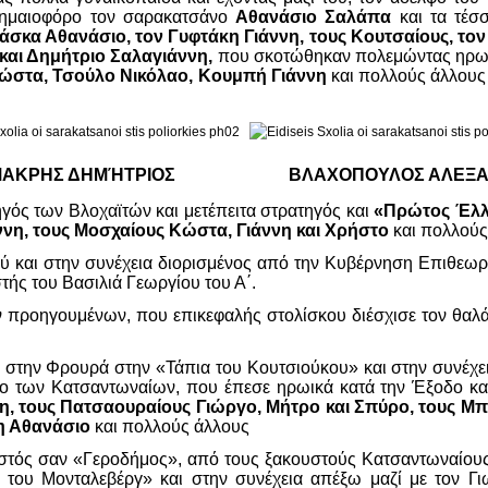
σημαιοφόρο τον σαρακατσάνο
Αθανάσιο Σαλάπα
και τα τέσ
σκα Αθανάσιο, τον Γυφτάκη Γιάννη, τους Κουτσαίους, τον
και Δημήτριο Σαλαγιάννη,
που σκοτώθηκαν πολεμώντας ηρωικ
Κώστα, Τσούλο Νικόλαο, Κουμπή Γιάννη
και πολλούς άλλους 
ΑΚΡΗΣ ΔΗΜΉΤΡΙΟΣ
ΒΛΑΧΟΠΟΥΛΟΣ ΑΛΕΞ
ηγός των Βλοχαϊτών και μετέπειτα στρατηγός και
«Πρώτος Έλλ
ννη, τους Μοσχαίους Κώστα, Γιάννη και Χρήστο
και πολλούς
ού και στην συνέχεια διορισμένος από την Κυβέρνηση Επιθε
ς του Βασιλιά Γεωργίου του Α΄.
ν προηγουμένων, που επικεφαλής στολίσκου διέσχισε τον θαλ
σα στην Φρουρά στην «Τάπια του Κουτσιούκου» και στην συνέχ
 των Κατσαντωναίων, που έπεσε ηρωικά κατά την Έξοδο και
η, τους Πατσαουραίους Γιώργο, Μήτρο και Σπύρο, τους Μ
τη Αθανάσιο
και πολλούς άλλους
στός σαν «Γεροδήμος», από τους ξακουστούς Κατσαντωναίους 
 του Μονταλεβέργ» και στην συνέχεια απέξω μαζί με τον Γ