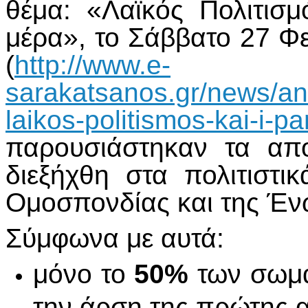
θέμα: «Λαϊκός Πολιτισ
μέρα», το Σάββατο 27 Φ
(
http://www.e-
sarakatsanos.gr/news/an
laikos-politismos-kai-i-
παρουσιάστηκαν τα απ
διεξήχθη στα πολιτιστι
Ομοσπονδίας και της Έν
Σύμφωνα με αυτά:
μόνο το
50%
των σωμα
την άρση της πρώτης α