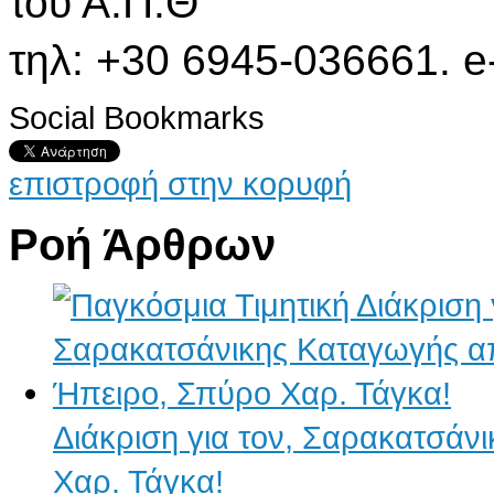
του Α.Π.Θ
τηλ: +30 6945-036661. e
Social Bookmarks
επιστροφή στην κορυφή
Ροή Άρθρων
Διάκριση για τον, Σαρακατσάν
Χαρ. Τάγκα!