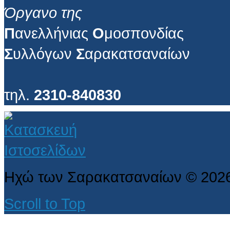
Όργανο της
Π
ανελλήνιας
Ο
μοσπονδίας
Σ
υλλόγων
Σ
αρακατσαναίων
τηλ.
2310-840830
Ηχώ των Σαρακατσαναίων
©
202
Scroll to Top