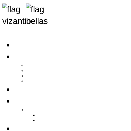
Αρχική
Αρθρογραφία
Τελευταία Νέα
Νέα Συλλόγων
Γενικά Άρθρα
Ειδήσεις - Σχόλια - Κοινωνικά
Ιστορίες Ζωής
Π.Ο.Σ.Σ.
Ιστορία Π.Ο.Σ.Σ.
Ιστορικό Ίδρυσης Π.Ο.Σ.Σ.
Βιογραφικό Π.Ο.Σ.Σ.
Χορηγοί