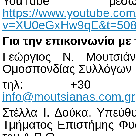
YouTube μέ
https://www.youtube.co
v=XU0eGxHw9qE&t=508
Για την επικοινωνία μ
Γεώργιος Ν. Μουτσιάν
Ομοσπονδίας Συλλόγων 
τηλ: +30 6945
info@moutsianas.com.gr
Στέλλα Ι. Δούκα, Υπεύθ
Τμήματος Επιστήμης Φυ