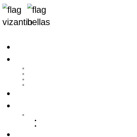
Αρχική
Αρθρογραφία
Τελευταία Νέα
Νέα Συλλόγων
Γενικά Άρθρα
Ειδήσεις - Σχόλια - Κοινωνικά
Ιστορίες Ζωής
Π.Ο.Σ.Σ.
Ιστορία Π.Ο.Σ.Σ.
Ιστορικό Ίδρυσης Π.Ο.Σ.Σ.
Βιογραφικό Π.Ο.Σ.Σ.
Χορηγοί