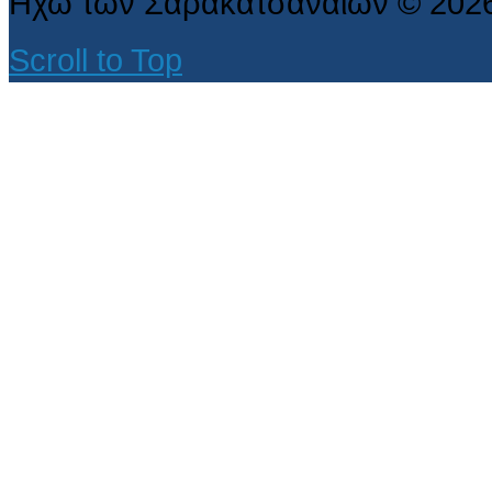
Ηχώ των Σαρακατσαναίων
©
202
Scroll to Top