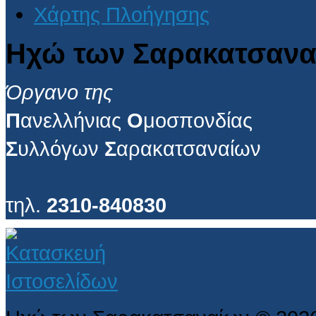
Χάρτης Πλοήγησης
Ηχώ των Σαρακατσανα
Όργανο της
Π
ανελλήνιας
Ο
μοσπονδίας
Σ
υλλόγων
Σ
αρακατσαναίων
τηλ.
2310-840830