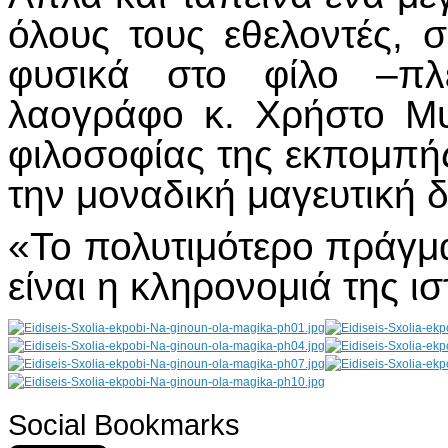
όλους τους εθελοντές, 
φυσικά στο φίλο –π
λαογράφο κ. Χρήστο Μυ
φιλοσοφίας της εκπομπής
την μοναδική μαγευτική 
«Το πολυτιμότερο πράγμ
είναι η κληρονομιά της 
Social Bookmarks
AdmirorGallery 4.5.0
, author/s
Vasiljevski
&
Kekeljevic
.