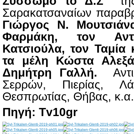
Σύσσωμο το Δ.Σ
της 
Σαρακατσαναίων παραβρ
Γιώργος Ν. Μουτσιά
Φαρμάκη,
τον Αντ
Κατσιούλα,
τον Ταμία 
τα μέλη
Κώστα Αλεξάκ
Δημήτρη Γαλλή.
Αντι
Σερρών, Πιερίας, Λά
Θεσπρωτίας, Θήβας, κ.α.
Πηγή
:
Tv10gr