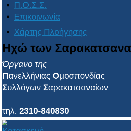
Π.Ο.Σ.Σ.
Επικοινωνία
Χάρτης Πλοήγησης
Ηχώ των Σαρακατσανα
Όργανο της
Π
ανελλήνιας
Ο
μοσπονδίας
Σ
υλλόγων
Σ
αρακατσαναίων
τηλ.
2310-840830