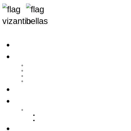
Αρχική
Αρθρογραφία
Τελευταία Νέα
Νέα Συλλόγων
Γενικά Άρθρα
Ειδήσεις - Σχόλια - Κοινωνικά
Ιστορίες Ζωής
Π.Ο.Σ.Σ.
Ιστορία Π.Ο.Σ.Σ.
Ιστορικό Ίδρυσης Π.Ο.Σ.Σ.
Βιογραφικό Π.Ο.Σ.Σ.
Χορηγοί