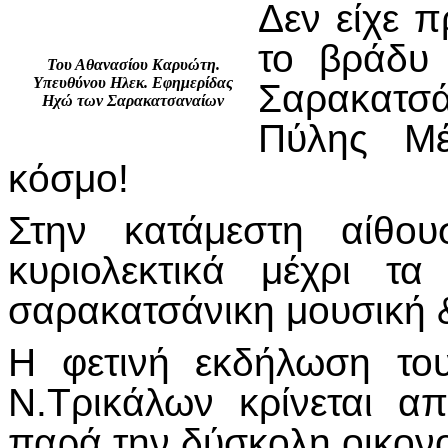
Δεν είχε 
το βράδυ
Του Αθανασίου Καρυώτη.
Υπευθύνου Ηλεκ. Εφημερίδας
Σαρακατσ
Ηχώ των Σαρακατσαναίων
Πύλης Μέ
κόσμο!
Στην κατάμεστη αίθου
κυριολεκτικά μέχρι τα
σαρακατσάνικη μουσική 
Η φετινή εκδήλωση το
Ν.Τρικάλων κρίνεται α
παρά την δύσκολη οικονο