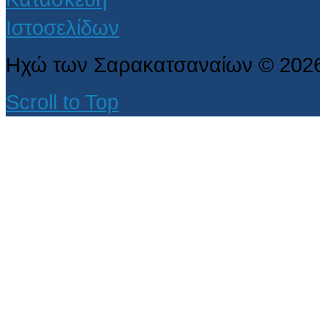
Ηχώ των Σαρακατσαναίων
©
202
Scroll to Top