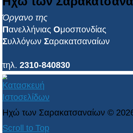
Ηχώ των Σαρακατσανα
Όργανο της
Π
ανελλήνιας
Ο
μοσπονδίας
Σ
υλλόγων
Σ
αρακατσαναίων
τηλ.
2310-840830
Ηχώ των Σαρακατσαναίων
©
202
Scroll to Top