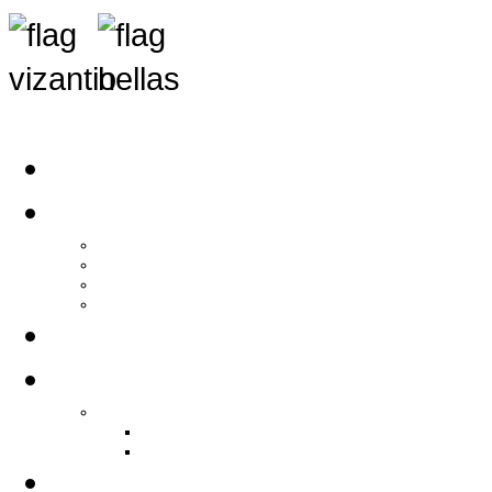
Αρχική
Αρθρογραφία
Τελευταία Νέα
Νέα Συλλόγων
Γενικά Άρθρα
Ειδήσεις - Σχόλια - Κοινωνικά
Ιστορίες Ζωής
Π.Ο.Σ.Σ.
Ιστορία Π.Ο.Σ.Σ.
Ιστορικό Ίδρυσης Π.Ο.Σ.Σ.
Βιογραφικό Π.Ο.Σ.Σ.
Χορηγοί