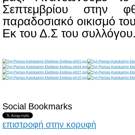
Σεπτεμβρίου στην φ
παραδοσιακό οικισμό το
Εκ του Δ.Σ του συλλόγου
Social Bookmarks
AdmirorGallery 4.5.0
, author/s
Vasiljevski
&
Kekeljevic
.
επιστροφή στην κορυφή