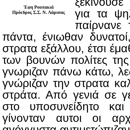
ξεκινούσε
Έφη Ρουπακιά
για τα ψη
Πρόεδρος Σ.Σ. Ν. Λάρισας
παίρνανε
πάντα, ένιωθαν δυνατο
στρατα εξάλλου, έτσι έμα
των βουνών πολίτες τη
γνωριζαν πάνω κάτω, λε
γνώριζαν την στρατα καλ
στράτα. Από γενιά σε γ
στο υποσυνείδητο και
γίνονταν αυτοι οι αρ
αγόγγυστα αντιμετώπιζαν 