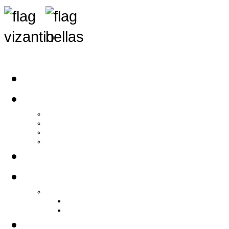
Αρχική
Αρθρογραφία
Τελευταία Νέα
Νέα Συλλόγων
Γενικά Άρθρα
Ειδήσεις - Σχόλια - Κοινωνικά
Ιστορίες Ζωής
Π.Ο.Σ.Σ.
Ιστορία Π.Ο.Σ.Σ.
Ιστορικό Ίδρυσης Π.Ο.Σ.Σ.
Βιογραφικό Π.Ο.Σ.Σ.
Χορηγοί