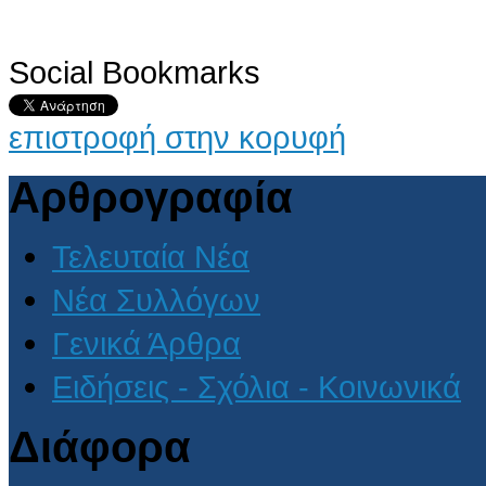
Social Bookmarks
επιστροφή στην κορυφή
Αρθρογραφία
Τελευταία Νέα
Νέα Συλλόγων
Γενικά Άρθρα
Ειδήσεις - Σχόλια - Κοινωνικά
Διάφορα