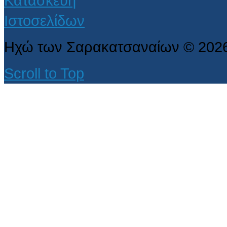
Ηχώ των Σαρακατσαναίων
©
202
Scroll to Top