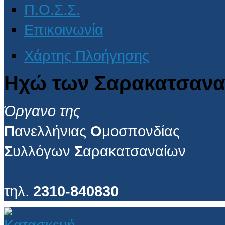
Π.Ο.Σ.Σ.
Επικοινωνία
Χάρτης Πλοήγησης
Ηχώ των Σαρακατσανα
Όργανο της
Π
ανελλήνιας
Ο
μοσπονδίας
Σ
υλλόγων
Σ
αρακατσαναίων
τηλ.
2310-840830