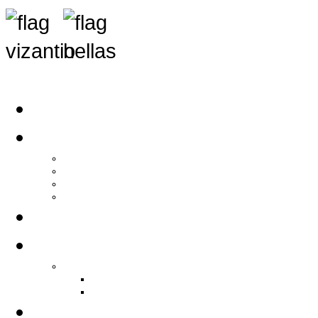
Αρχική
Αρθρογραφία
Τελευταία Νέα
Νέα Συλλόγων
Γενικά Άρθρα
Ειδήσεις - Σχόλια - Κοινωνικά
Ιστορίες Ζωής
Π.Ο.Σ.Σ.
Ιστορία Π.Ο.Σ.Σ.
Ιστορικό Ίδρυσης Π.Ο.Σ.Σ.
Βιογραφικό Π.Ο.Σ.Σ.
Χορηγοί