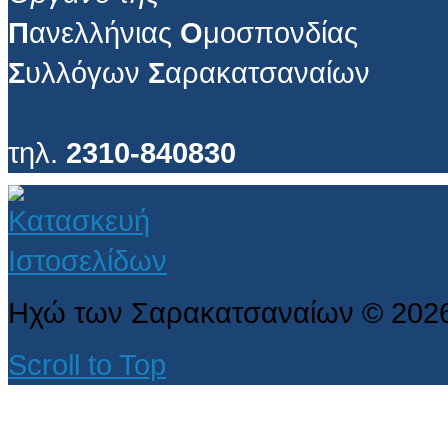
Π
ανελλήνιας
Ο
μοσπονδίας
Σ
υλλόγων
Σ
αρακατσαναίων
τηλ.
2310-840830
Ηχώ των Σαρακατσαναίων
©
202
Scroll to Top