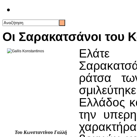
Επικοινωνία
Οι Σαρακατσάνοι του 
Ελάτε 
Σαρακατσ
ράτσα τω
σμιλεύτη
Ελλάδος κ
την υπερη
χαρακτήρα
Του Κωνσταντίνου Γαλλή