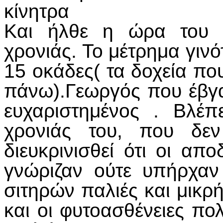
κίνητρα
Και ήλθε η ώρα του 
χρονιάς. Το μέτρημα γιν
15 οκάδες( τα δοχεία πο
πάνω).Γεωργός που έβγα
ευχαριστημένος . Βλέπ
χρονιάς του, που δε
διευκρινισθεί ότι οι απ
γνώριζαν ούτε υπήρχαν 
σιτηρών παλιές και μικρ
και οι φυτοασθένειες πο