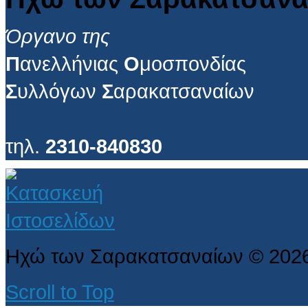
Όργανο της
Π
ανελλήνιας
Ο
μοσπονδίας
Σ
υλλόγων
Σ
αρακατσαναίων
τηλ.
2310-840830
Ηχώ των Σαρακατσαναίων
©
202
Scroll to Top