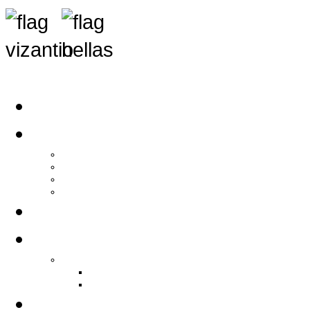
Αρχική
Αρθρογραφία
Τελευταία Νέα
Νέα Συλλόγων
Γενικά Άρθρα
Ειδήσεις - Σχόλια - Κοινωνικά
Ιστορίες Ζωής
Π.Ο.Σ.Σ.
Ιστορία Π.Ο.Σ.Σ.
Ιστορικό Ίδρυσης Π.Ο.Σ.Σ.
Βιογραφικό Π.Ο.Σ.Σ.
Χορηγοί