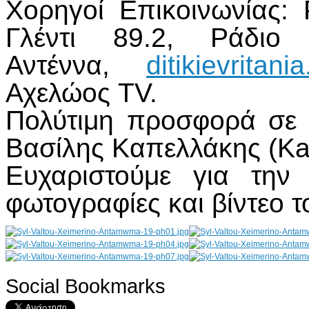
Χορηγοί Επικοινωνίας:
Γλέντι 89.2, Ράδι
Αντέννα,
ditikievritan
Αχελώος TV.
Πολύτιμη προσφορά σε
Βασίλης Καπελλάκης (Ka
Ευχαριστούμε για την
φωτογραφίες και βίντεο 
Social Bookmarks
AdmirorGallery 4.5.0
, author/s
Vasiljevski
&
Kekeljevic
.