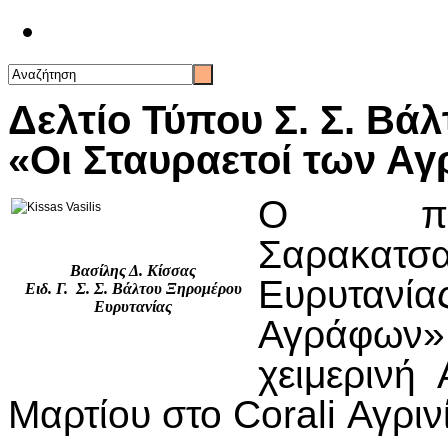
Επικοινωνία
Δελτίο Τύπου Σ. Σ. Βά
«Οι Σταυραετοί των Α
Ο πρωτ
Σαρακατσ
Βασίλης Δ. Κίσσας
Ευρυταν
Ειδ. Γ. Σ. Σ. Βάλτου Ξηρομέρου
Ευρυτανίας
Αγράφων
χειμερινή
Μαρτίου στο Corali Αγριν