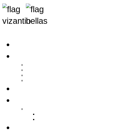
Αρχική
Αρθρογραφία
Τελευταία Νέα
Νέα Συλλόγων
Γενικά Άρθρα
Ειδήσεις - Σχόλια - Κοινωνικά
Ιστορίες Ζωής
Π.Ο.Σ.Σ.
Ιστορία Π.Ο.Σ.Σ.
Ιστορικό Ίδρυσης Π.Ο.Σ.Σ.
Βιογραφικό Π.Ο.Σ.Σ.
Χορηγοί