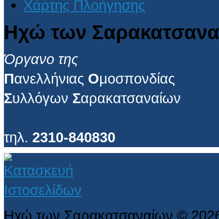
Χάρτης Πλοήγησης
Ηχώ των Σαρακατσανα
Όργανο της
Π
ανελλήνιας
Ο
μοσπονδίας
Σ
υλλόγων
Σ
αρακατσαναίων
τηλ.
2310-840830
Ηχώ των Σαρακατσαναίων
©
202