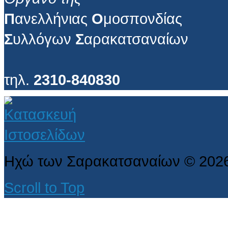
Π
ανελλήνιας
Ο
μοσπονδίας
Σ
υλλόγων
Σ
αρακατσαναίων
τηλ.
2310-840830
Ηχώ των Σαρακατσαναίων
©
202
Scroll to Top