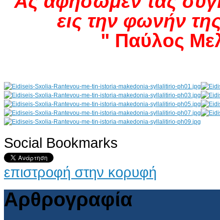
Ας αφήσωμεν τας συγ
εις την φωνήν της
" Παύλος Μελά
Social Bookmarks
AdmirorGallery 4.5.0
, author/s
Vasiljevski
&
Kekeljevic
.
επιστροφή στην κορυφή
Αρθρογραφία