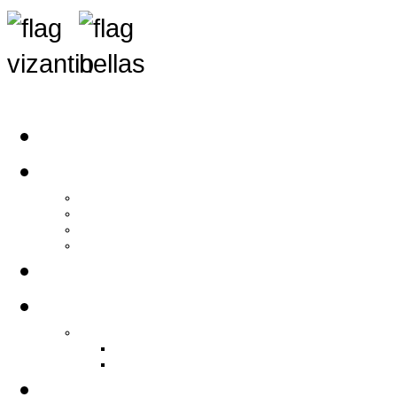
Αρχική
Αρθρογραφία
Τελευταία Νέα
Νέα Συλλόγων
Γενικά Άρθρα
Ειδήσεις - Σχόλια - Κοινωνικά
Ιστορίες Ζωής
Π.Ο.Σ.Σ.
Ιστορία Π.Ο.Σ.Σ.
Ιστορικό Ίδρυσης Π.Ο.Σ.Σ.
Βιογραφικό Π.Ο.Σ.Σ.
Χορηγοί