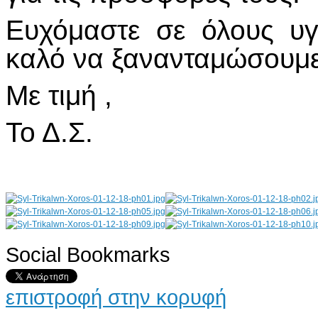
Ευχόμαστε σε όλους υγε
καλό να ξανανταμώσουμε
Με τιμή ,
Το Δ.Σ.
Social Bookmarks
AdmirorGallery 4.5.0
, author/s
Vasiljevski
&
Kekeljevic
.
επιστροφή στην κορυφή