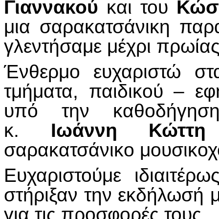
Γιαννακού
και του
Κώσ
μια σαρακατσάνικη παρ
γλεντήσαμε μέχρι πρωίας
Ένθερμο ευχαριστώ στ
τμήματα, παιδικού – εφ
υπό την καθοδήγησ
κ.
Ιωάννη Κώττη
σαρακατσάνικο μουσικοχο
Ευχαριστούμε ιδιαιτέρ
στήριξαν την εκδήλωσή 
για τις προσφορές τους.