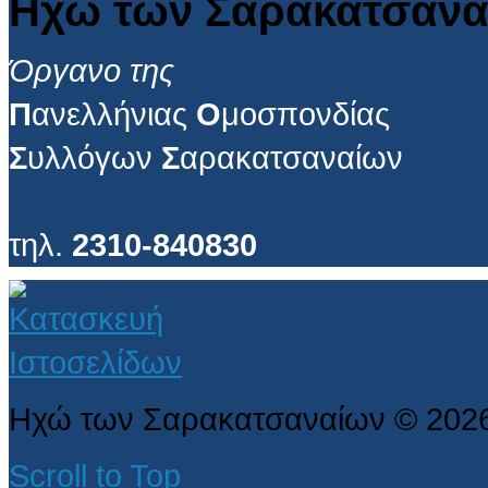
Ηχώ των Σαρακατσανα
Όργανο της
Π
ανελλήνιας
Ο
μοσπονδίας
Σ
υλλόγων
Σ
αρακατσαναίων
τηλ.
2310-840830
Ηχώ των Σαρακατσαναίων
©
202
Scroll to Top