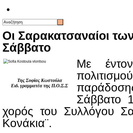
Επικοινωνία
Οι Σαρακατσαναίοι τω
Σάββατο
Με έντο
πολιτισ
Της Σοφίας Κωστούλα
παράδοσ
Ειδ. γραμματέα της Π.Ο.Σ.Σ
Σάββατο 1
χορός του Συλλόγου Σ
Κονάκια¨.